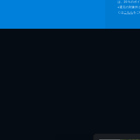
は、20％のポ
※
還元の対象外
くは
こちら
をご