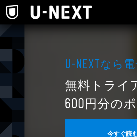
本文へスキップ
なら電
U-NEXT
無料トライ
円分のポ
600
今すぐ読