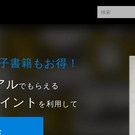
⼦書籍もお得！
アル
でもらえる
イント
を利用して
む