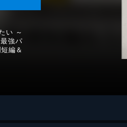
たい ～
る最強パ
別短編＆