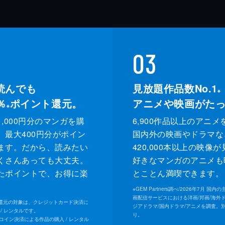
03
読んでも
見放題作品数No.1
※
％
ポイント還元。
アニメや映画がた
※
,000円分のマンガを購
6,900作品以上のアニメ
、最大400円分がポイン
国内外の映画やドラマな
ます。だから、読みたい
420,000本以上の映像
くさんあっても大丈夫。
好きなマンガのアニメも
たポイントで、お得に楽
とことん満喫できます。
。
※
GEM Partners調べ/2026年7⽉ 国
画配信サービスにおける洋画/邦画/海外
ト還元の対象は、クレジットカード決済に
ジアドラマ/国内ドラマ/アニメを調査。
/ レンタルです。
り。
Uコイン決済による作品の購入 / レンタル