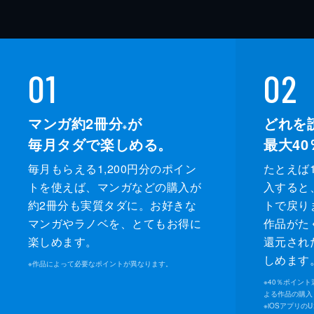
01
02
マンガ約2冊分
が
どれを
※
毎月タダで楽しめる。
最大40
毎月もらえる1,200円分のポイン
たとえば1
トを使えば、マンガなどの購入が
入すると
約2冊分も実質タダに。お好きな
トで戻り
マンガやラノベを、とてもお得に
作品がた
楽しめます。
還元され
しめます
※
作品によって必要なポイントが異なります。
※
40％ポイン
よる作品の購入 
※
iOSアプリの