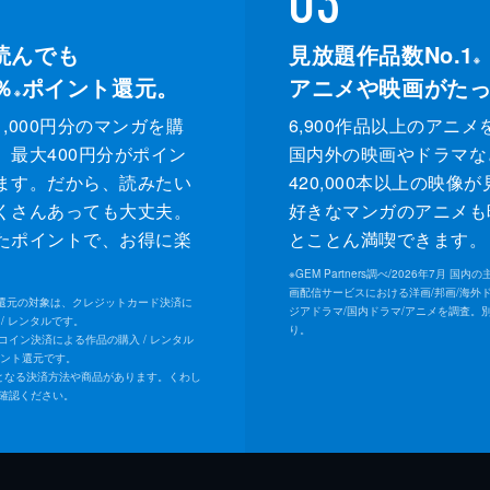
読んでも
見放題作品数No.1
※
％
ポイント還元。
アニメや映画がた
※
,000円分のマンガを購
6,900作品以上のアニメ
、最大400円分がポイン
国内外の映画やドラマな
ます。だから、読みたい
420,000本以上の映像
くさんあっても大丈夫。
好きなマンガのアニメも
たポイントで、お得に楽
とことん満喫できます。
。
※
GEM Partners調べ/2026年7⽉ 国
画配信サービスにおける洋画/邦画/海外
ト還元の対象は、クレジットカード決済に
ジアドラマ/国内ドラマ/アニメを調査。
/ レンタルです。
り。
Uコイン決済による作品の購入 / レンタル
イント還元です。
となる決済方法や商品があります。くわし
確認ください。