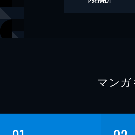
撮影
HIROKAZU
撮影
後野順也
モデル
ぽたみう
モデル
ちなぷぷ
モデル
ゆでたまご
モデル
フルートあ
マンガ
出版社
集英社
掲載誌
週刊プレイ
レーベル
週プレ PHO
01
02