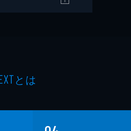
とは
EXT
04