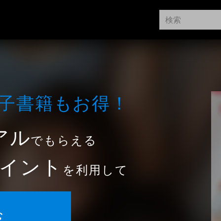
⼦書籍もお得！
アル
でもらえる
イント
を利用して
む