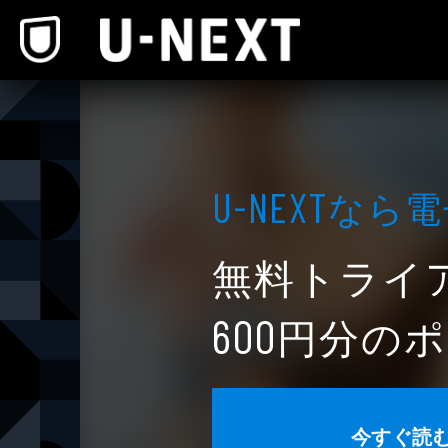
本文へスキップ
なら電
U-NEXT
無料トライ
円分のポ
600
今すぐ読