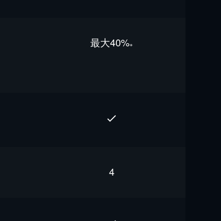
最⼤40%
※
4