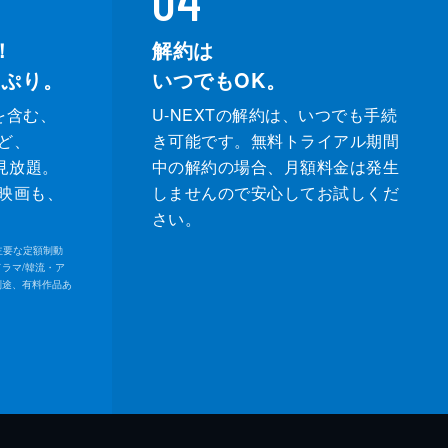
！
解約は
っぷり。
いつでもOK。
を含む、
U-NEXTの解約は、いつでも手続
ど、
き可能です。無料トライアル期間
が見放題。
中の解約の場合、月額料金は発生
映画も、
しませんので安心してお試しくだ
さい。
内の主要な定額制動
ドラマ/韓流・ア
別途、有料作品あ