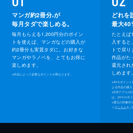
マンガ約2冊分
が
どれを
※
毎月タダで楽しめる。
最大40
毎月もらえる1,200円分のポイン
たとえば1
トを使えば、マンガなどの購入が
入すると
約2冊分も実質タダに。お好きな
トで戻り
マンガやラノベを、とてもお得に
作品がた
楽しめます。
還元され
しめます
※
作品によって必要なポイントが異なります。
※
40％ポイン
よる作品の購入 
※
iOSアプリの
は、20％のポ
※
還元の対象外
くは
こちら
をご