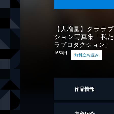
【大増量】クララ
ション写真集「私
ラプロダクション」
1650円
無料立ち読み
作品情報
モデル
なな茶
内容紹介