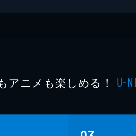
りさ
もアニメも楽しめる！
U-N
ボーイ
TO BOOK
03