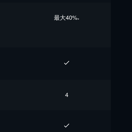
最⼤40%
※
4