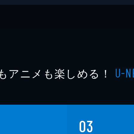
もアニメも楽しめる！
U-N
カノリ
グ
03