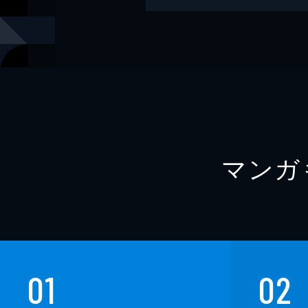
モデル
篠崎こころ
モデル
つんこ
モデル
宮本彩希
モデル
吉田早希
モデル
よきゅーん
マンガ
モデル
茉夏
モデル
篠原みなみ
撮影
フジシロタ
出版社
少年画報社
レーベル
ヤングキン
01
02