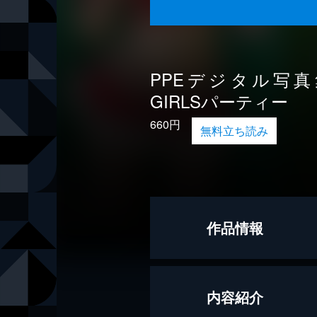
PPEデジタル写
GIRLSパーティー
660円
無料立ち読み
作品情報
モデル
えなこ
内容紹介
モデル
伊織もえ