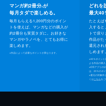
マンガ約2冊分
が
どれを
※
毎月タダで楽しめる。
最大40
毎月もらえる1,200円分のポイン
たとえば1
トを使えば、マンガなどの購入が
入すると
約2冊分も実質タダに。お好きな
トで戻り
マンガやラノベを、とてもお得に
作品がた
楽しめます。
還元され
しめます
※
作品によって必要なポイントが異なります。
※
40％ポイン
よる作品の購入 
※
iOSアプリの
は、20％のポ
※
還元の対象外
くは
こちら
をご