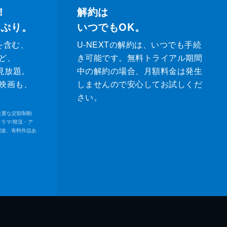
！
解約は
っぷり。
いつでもOK。
を含む、
U-NEXTの解約は、いつでも手続
ど、
き可能です。無料トライアル期間
が見放題。
中の解約の場合、月額料金は発生
映画も、
しませんので安心してお試しくだ
さい。
内の主要な定額制動
ドラマ/韓流・ア
別途、有料作品あ