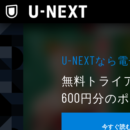
本文へスキップ
なら電
U-NEXT
無料トライ
円分のポ
600
今すぐ読