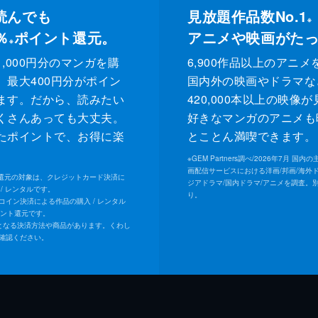
読んでも
見放題作品数No.1
※
％
ポイント還元。
アニメや映画がた
※
,000円分のマンガを購
6,900作品以上のアニメ
、最大400円分がポイン
国内外の映画やドラマな
ます。だから、読みたい
420,000本以上の映像
くさんあっても大丈夫。
好きなマンガのアニメも
たポイントで、お得に楽
とことん満喫できます。
。
※
GEM Partners調べ/2026年7⽉ 国
画配信サービスにおける洋画/邦画/海外
ト還元の対象は、クレジットカード決済に
ジアドラマ/国内ドラマ/アニメを調査。
/ レンタルです。
り。
Uコイン決済による作品の購入 / レンタル
イント還元です。
となる決済方法や商品があります。くわし
確認ください。