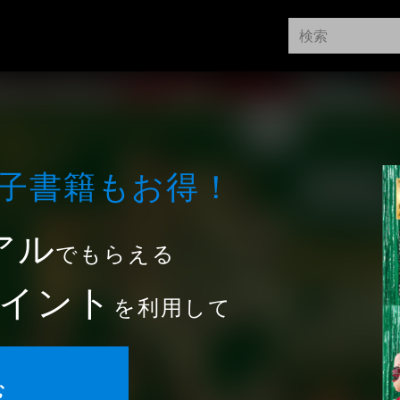
⼦書籍もお得！
アル
でもらえる
イント
を利用して
む