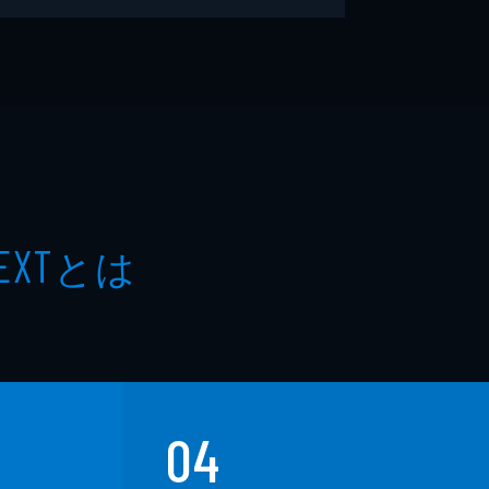
とは
EXT
04