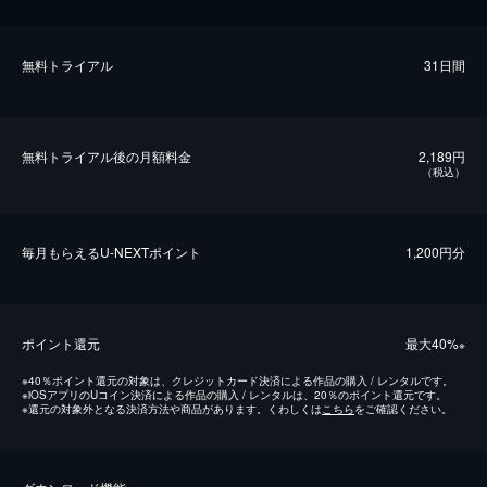
無料トライアル
31日間
無料トライアル後の⽉額料金
2,189円
（税込）
毎⽉もらえるU-NEXTポイント
1,200円分
ポイント還元
最⼤40%
※
※
40％ポイント還元の対象は、クレジットカード決済による作品の購入 / レンタルです。
※
iOSアプリのUコイン決済による作品の購入 / レンタルは、20％のポイント還元です。
※
還元の対象外となる決済方法や商品があります。くわしくは
こちら
をご確認ください。