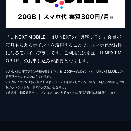
「U-NEXT MOBILE」はU-NEXTの「月額プラン」会員が
毎月もらえるポイントを活用することで、スマホ代がお得
になるモバイルプランです。ご利用には別途「U-NEXT M
OBILE」のお申し込みが必要となります。
※U-NEXTの月額プラン会員が毎月もらえる1,200円分のポイントを、U-NEXT MOBILEの
月額基本料の支払いに充てた場合。
※決済時において支払金額に相当するポイントを保有していない場合、差額分の料金はご登
録のクレジットカードでのお支払いとなります。
※通話料、SMS通信料、オプション（かけ放題など）の月額利用料は別途発生します。