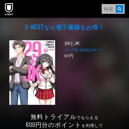
本文へスキップ
なら電⼦書籍もお得！
U-NEXT
29とJK
(1〜77巻 絶賛配信中！)
61円
無料トライアル
でもらえる
円分のポイント
600
を利用して