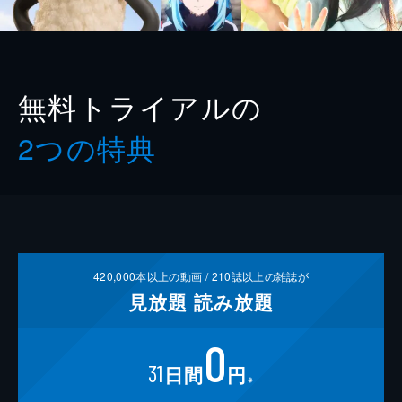
無料トライアルの
2つの特典
420,000
本以上の動画 /
210
誌以上の雑誌が
見放題
読み放題
0
31
日間
円
※