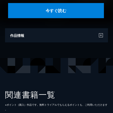
今すぐ読む
作品情報
原作
裕時悠示（GA文庫／SBクリエイティブ刊）
作画
加藤かきと
構成
渡辺樹
キャラクター原案
Yan-Yam
出版社
スクウェア・エニックス
関連書籍一覧
掲載誌
ガンガンONLINE
※ポイント（購⼊）作品です。無料トライアルでもらえるポイントも、ご利⽤いただけます
レーベル
ガンガンコミックスONLINE
。