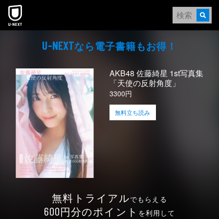
本文へスキップ
なら電⼦書籍もお得！
U-NEXT
AKB48 佐藤綺星 1st写真集
「天使の反射角度」
3300円
無料立ち読み
無料トライアル
でもらえる
円分のポイント
600
を利用して