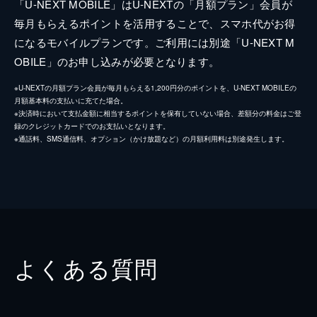
「U-NEXT MOBILE」はU-NEXTの「月額プラン」会員が
毎月もらえるポイントを活用することで、スマホ代がお得
になるモバイルプランです。ご利用には別途「U-NEXT M
OBILE」のお申し込みが必要となります。
※U-NEXTの月額プラン会員が毎月もらえる1,200円分のポイントを、U-NEXT MOBILEの
月額基本料の支払いに充てた場合。
※決済時において支払金額に相当するポイントを保有していない場合、差額分の料金はご登
録のクレジットカードでのお支払いとなります。
※通話料、SMS通信料、オプション（かけ放題など）の月額利用料は別途発生します。
よくある質問