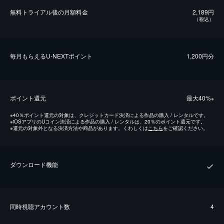
無料トライアル後の⽉額料金
2,189円
（税込）
毎⽉もらえるU-NEXTポイント
1,200円分
ポイント還元
最⼤40%
※
※
40％ポイント還元の対象は、クレジットカード決済による作品の購入 / レンタルです。
※
iOSアプリのUコイン決済による作品の購入 / レンタルは、20％のポイント還元です。
※
還元の対象外となる決済方法や商品があります。くわしくは
こちら
をご確認ください。
ダウンロード機能
同時視聴アカウント数
4