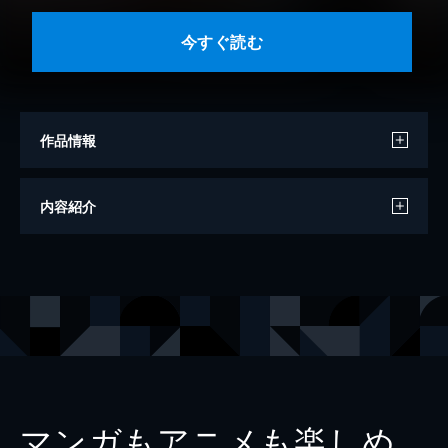
今すぐ読む
作品情報
モデル
佐藤綺星
内容紹介
撮影
細居幸次郎
出版社
集英社
掲載誌
週刊プレイボーイ
レーベル
週プレ PHOTO BOOK
マンガもアニメも楽しめ