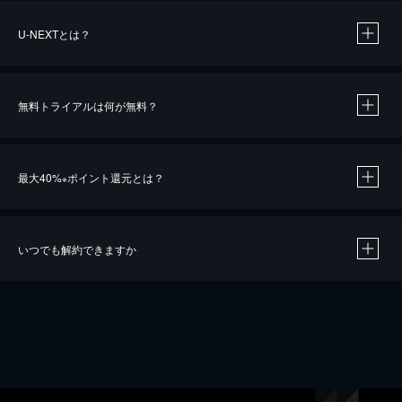
U-NEXTとは？
無料トライアルは何が無料？
最大40%
ポイント還元とは？
※
いつでも解約できますか
※
40％ポイント還元の対象は、クレジットカード決済による作品の購入 / レンタルです。
※
iOSアプリのUコイン決済による作品の購入 / レンタルは、20％のポイント還元です。
※
還元の対象外となる決済方法や商品があります。くわしくは
こちら
をご確認ください。
こちら