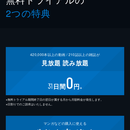
2つの特典
420,000
本以上の動画 /
210
誌以上の雑誌が
見放題
読み放題
0
31
日間
円
※
※無料トライアル期間終了日の翌日が属する月から月額料金が発生します。
※日割りでのご請求はいたしません。
マンガなどの
購入に使える