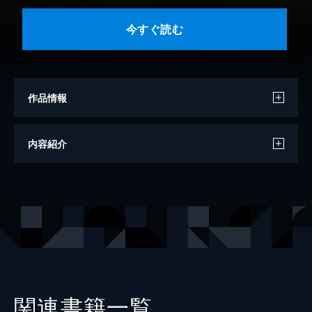
今すぐ読む
作品情報
監修
高橋哲
内容紹介
漫画
神武ひろよし
原作
南房秀久
出版社
Gakken
レーベル
学研まんが 日本と世界の近現代の歴史
関連書籍一覧