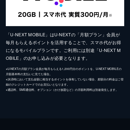
「U-NEXT MOBILE」はU-NEXTの「月額プラン」会員が
毎月もらえるポイントを活用することで、スマホ代がお得
になるモバイルプランです。ご利用には別途「U-NEXT M
OBILE」のお申し込みが必要となります。
※U-NEXTの月額プラン会員が毎月もらえる1,200円分のポイントを、U-NEXT MOBILEの
月額基本料の支払いに充てた場合。
※決済時において支払金額に相当するポイントを保有していない場合、差額分の料金はご登
録のクレジットカードでのお支払いとなります。
※通話料、SMS通信料、オプション（かけ放題など）の月額利用料は別途発生します。