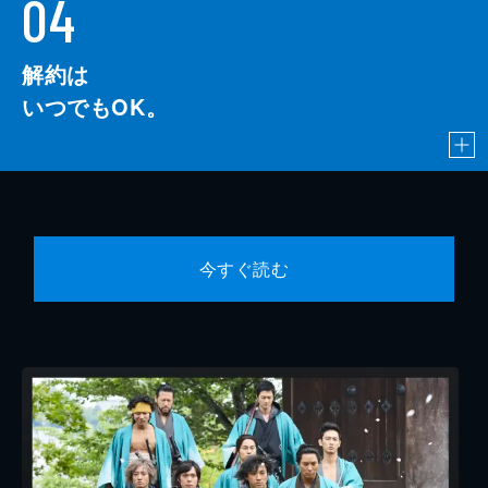
04
解約は
いつでもOK。
今すぐ読む