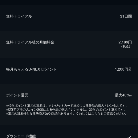
無料トライアル
31日間
無料トライアル後の⽉額料金
2,189円
（税込）
毎⽉もらえるU-NEXTポイント
1,200円分
ポイント還元
最⼤40%
※
※
40％ポイント還元の対象は、クレジットカード決済による作品の購入 / レンタルです。
※
iOSアプリのUコイン決済による作品の購入 / レンタルは、20％のポイント還元です。
※
還元の対象外となる決済方法や商品があります。くわしくは
こちら
をご確認ください。
ダウンロード機能