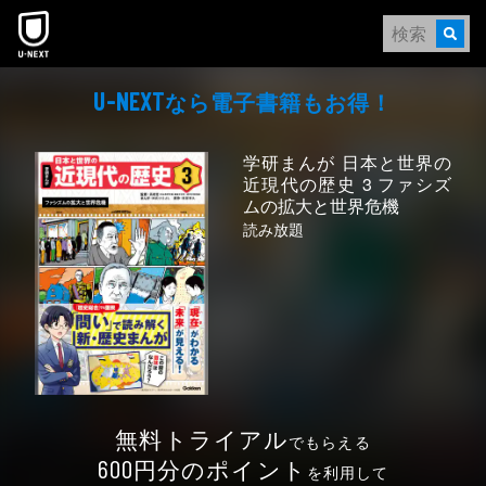
本文へスキップ
なら電⼦書籍もお得！
U-NEXT
学研まんが 日本と世界の
近現代の歴史 3 ファシズ
ムの拡大と世界危機
読み放題
無料トライアル
でもらえる
円分のポイント
600
を利用して