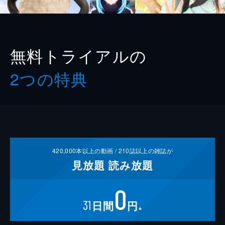
無料トライアルの
2つの特典
420,000
本以上の動画 /
210
誌以上の雑誌が
見放題
読み放題
0
31
日間
円
※