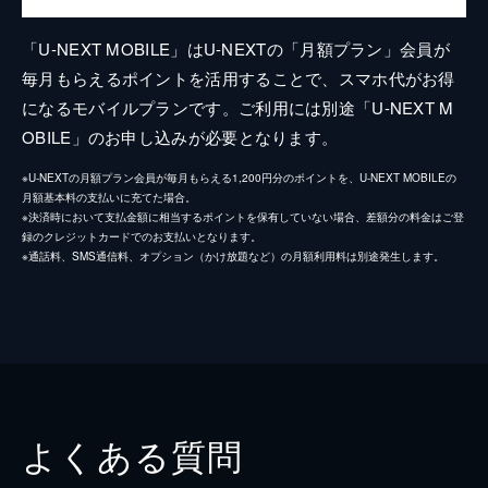
「U-NEXT MOBILE」はU-NEXTの「月額プラン」会員が
毎月もらえるポイントを活用することで、スマホ代がお得
になるモバイルプランです。ご利用には別途「U-NEXT M
OBILE」のお申し込みが必要となります。
※U-NEXTの月額プラン会員が毎月もらえる1,200円分のポイントを、U-NEXT MOBILEの
月額基本料の支払いに充てた場合。
※決済時において支払金額に相当するポイントを保有していない場合、差額分の料金はご登
録のクレジットカードでのお支払いとなります。
※通話料、SMS通信料、オプション（かけ放題など）の月額利用料は別途発生します。
よくある質問