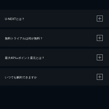
U-NEXTとは？
無料トライアルは何が無料？
最大40%
ポイント還元とは？
※
いつでも解約できますか
※
40％ポイント還元の対象は、クレジットカード決済による作品の購入 / レンタルです。
※
iOSアプリのUコイン決済による作品の購入 / レンタルは、20％のポイント還元です。
※
還元の対象外となる決済方法や商品があります。くわしくは
こちら
をご確認ください。