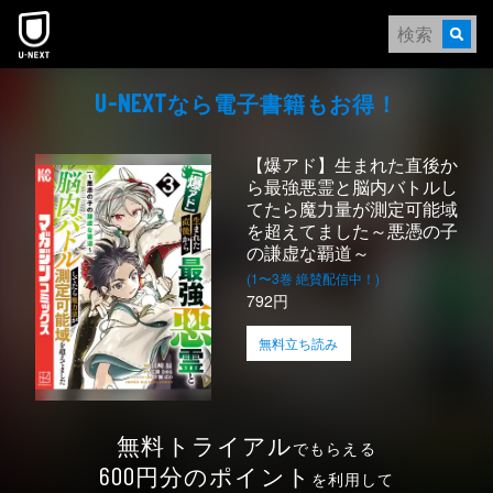
本文へスキップ
なら電⼦書籍もお得！
U-NEXT
【爆アド】生まれた直後か
ら最強悪霊と脳内バトルし
てたら魔力量が測定可能域
を超えてました～悪憑の子
の謙虚な覇道～
(1〜3巻 絶賛配信中！)
792円
無料立ち読み
無料トライアル
でもらえる
円分のポイント
600
を利用して