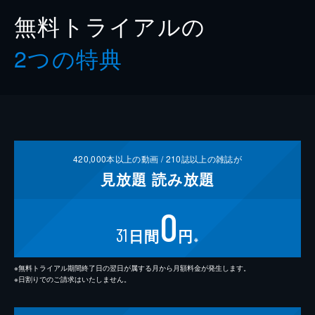
無料トライアルの
2つの特典
420,000
本以上の動画 /
210
誌以上の雑誌が
見放題
読み放題
0
31
日間
円
※
※無料トライアル期間終了日の翌日が属する月から月額料金が発生します。
※日割りでのご請求はいたしません。