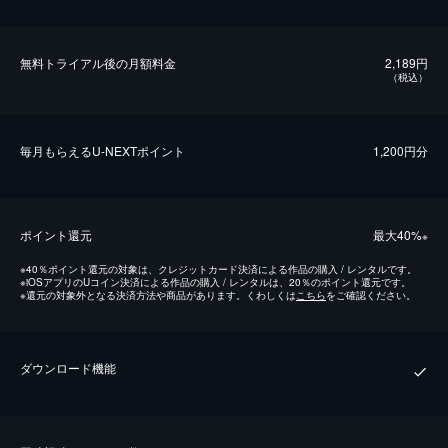
無料トライアル後の⽉額料金
2,189円
（税込）
毎⽉もらえるU-NEXTポイント
1,200円分
ポイント還元
最⼤40%
※
※
40％ポイント還元の対象は、クレジットカード決済による作品の購入 / レンタルです。
※
iOSアプリのUコイン決済による作品の購入 / レンタルは、20％のポイント還元です。
※
還元の対象外となる決済方法や商品があります。くわしくは
こちら
をご確認ください。
ダウンロード機能