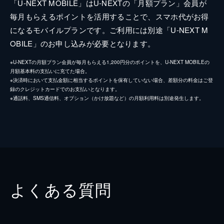
「U-NEXT MOBILE」はU-NEXTの「月額プラン」会員が
毎月もらえるポイントを活用することで、スマホ代がお得
になるモバイルプランです。ご利用には別途「U-NEXT M
OBILE」のお申し込みが必要となります。
※U-NEXTの月額プラン会員が毎月もらえる1,200円分のポイントを、U-NEXT MOBILEの
月額基本料の支払いに充てた場合。
※決済時において支払金額に相当するポイントを保有していない場合、差額分の料金はご登
録のクレジットカードでのお支払いとなります。
※通話料、SMS通信料、オプション（かけ放題など）の月額利用料は別途発生します。
よくある質問