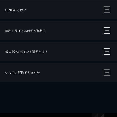
U-NEXTとは？
無料トライアルは何が無料？
最大40%
ポイント還元とは？
※
いつでも解約できますか
※
40％ポイント還元の対象は、クレジットカード決済による作品の購入 / レンタルです。
※
iOSアプリのUコイン決済による作品の購入 / レンタルは、20％のポイント還元です。
※
還元の対象外となる決済方法や商品があります。くわしくは
こちら
をご確認ください。
こちら