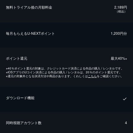
無料トライアル後の⽉額料金
2,189円
（税込）
毎⽉もらえるU-NEXTポイント
1,200円分
ポイント還元
最⼤40%
※
※
40％ポイント還元の対象は、クレジットカード決済による作品の購入 / レンタルです。
※
iOSアプリのUコイン決済による作品の購入 / レンタルは、20％のポイント還元です。
※
還元の対象外となる決済方法や商品があります。くわしくは
こちら
をご確認ください。
ダウンロード機能
同時視聴アカウント数
4