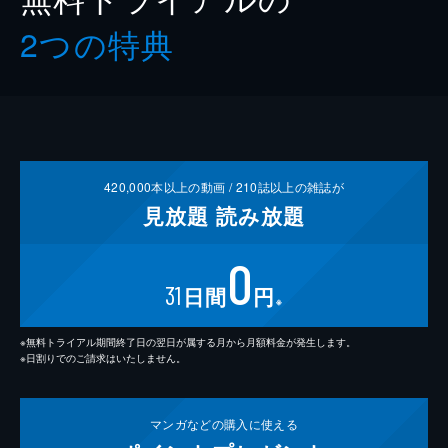
2つの特典
420,000
本以上の動画 /
210
誌以上の雑誌が
見放題
読み放題
0
31
日間
円
※
※無料トライアル期間終了日の翌日が属する月から月額料金が発生します。
※日割りでのご請求はいたしません。
マンガなどの
購入に使える