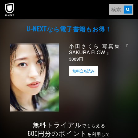
本文へスキップ
なら電⼦書籍もお得！
U-NEXT
小田さくら 写真集 『
SAKURA FLOW 』
3089円
無料立ち読み
無料トライアル
でもらえる
円分のポイント
600
を利用して