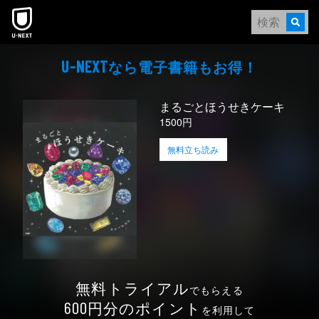
本文へスキップ
なら電⼦書籍もお得！
U-NEXT
まるごとほうせきケーキ
1500円
無料立ち読み
無料トライアル
でもらえる
円分のポイント
600
を利用して