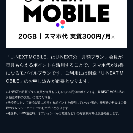
「U-NEXT MOBILE」はU-NEXTの「月額プラン」会員が
毎月もらえるポイントを活用することで、スマホ代がお得
になるモバイルプランです。ご利用には別途「U-NEXT M
OBILE」のお申し込みが必要となります。
※U-NEXTの月額プラン会員が毎月もらえる1,200円分のポイントを、U-NEXT MOBILEの
月額基本料の支払いに充てた場合。
※決済時において支払金額に相当するポイントを保有していない場合、差額分の料金はご登
録のクレジットカードでのお支払いとなります。
※通話料、SMS通信料、オプション（かけ放題など）の月額利用料は別途発生します。