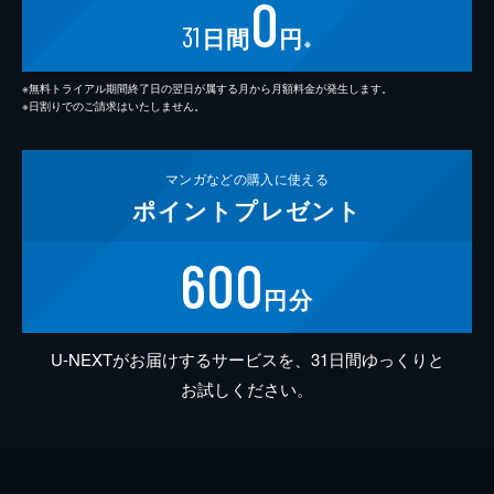
0
31
日間
円
※
※無料トライアル期間終了日の翌日が属する月から月額料金が発生します。
※日割りでのご請求はいたしません。
マンガなどの
購入に使える
ポイント
プレゼント
600
円分
U-NEXTがお届けするサービスを、31日間ゆっくりと
お試しください。