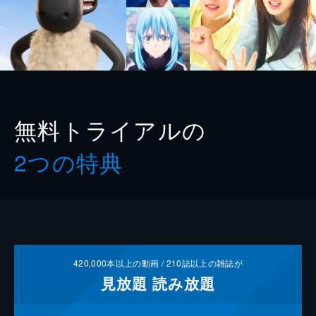
無料トライアルの
2つの特典
420,000
本以上の動画 /
210
誌以上の雑誌が
見放題
読み放題