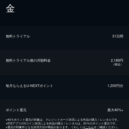
金
無料トライアル
31日間
無料トライアル後の⽉額料金
2,189円
（税込）
毎⽉もらえるU-NEXTポイント
1,200円分
ポイント還元
最⼤40%
※
※
40％ポイント還元の対象は、クレジットカード決済による作品の購入 / レンタルです。
※
iOSアプリのUコイン決済による作品の購入 / レンタルは、20％のポイント還元です。
※
還元の対象外となる決済方法や商品があります。くわしくは
こちら
をご確認ください。