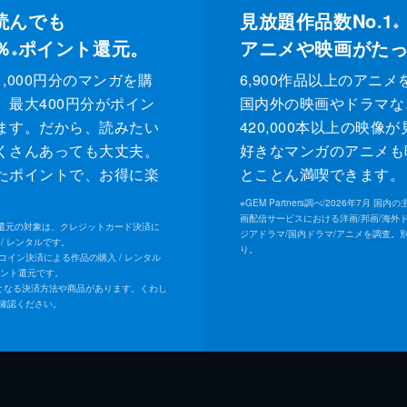
読んでも
見放題作品数No.1
※
％
ポイント還元。
アニメや映画がた
※
,000円分のマンガを購
6,900作品以上のアニメ
、最大400円分がポイン
国内外の映画やドラマな
ます。だから、読みたい
420,000本以上の映像
くさんあっても大丈夫。
好きなマンガのアニメも
たポイントで、お得に楽
とことん満喫できます。
。
※
GEM Partners調べ/2026年7⽉ 国
画配信サービスにおける洋画/邦画/海外
ト還元の対象は、クレジットカード決済に
ジアドラマ/国内ドラマ/アニメを調査。
/ レンタルです。
り。
Uコイン決済による作品の購入 / レンタル
イント還元です。
となる決済方法や商品があります。くわし
確認ください。