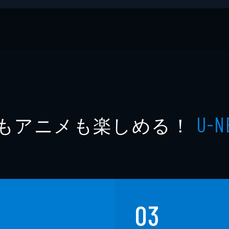
もアニメも楽しめる！
U-N
文庫
03