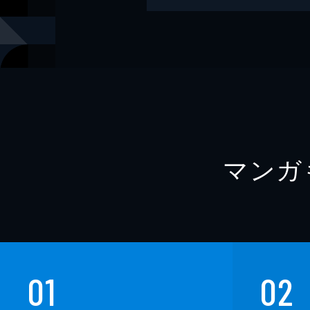
著者
黒史郎
著者
神薫
著者
つくね乱蔵
著者
鳥蔵柳浅
著者
西浦和也
マンガ
著者
いたこ28号
著者
真白圭
出版社
竹書房
レーベル
竹書房怪談
01
02