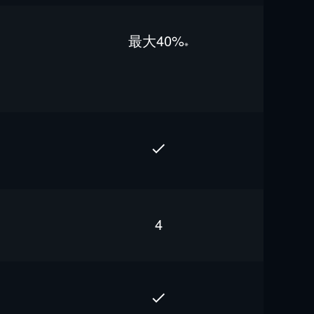
最⼤40%
※
4