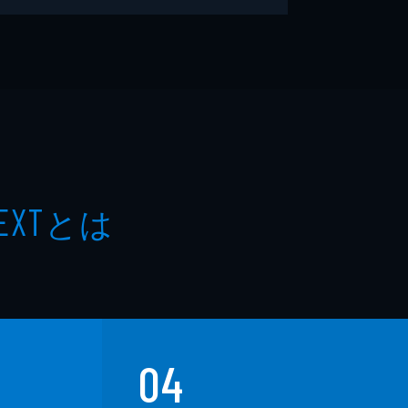
とは
EXT
04