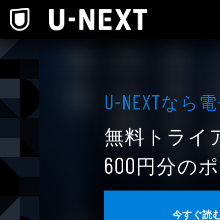
本文へスキップ
なら電
U-NEXT
無料トライ
円分のポ
600
今すぐ読