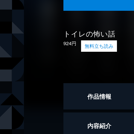
トイレの怖い話
924円
無料立ち読み
作品情報
著者
小田イ輔
内容紹介
著者
黒木あるじ