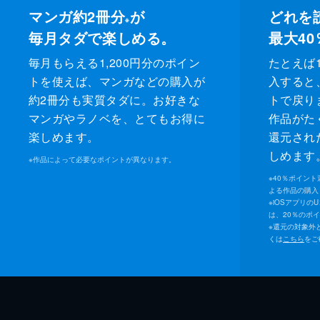
マンガ約2冊分
が
どれを
※
毎月タダで楽しめる。
最大40
毎月もらえる1,200円分のポイン
たとえば1
トを使えば、マンガなどの購入が
入すると
約2冊分も実質タダに。お好きな
トで戻り
マンガやラノベを、とてもお得に
作品がた
楽しめます。
還元され
しめます
※
作品によって必要なポイントが異なります。
※
40％ポイン
よる作品の購入 
※
iOSアプリの
は、20％のポ
※
還元の対象外
くは
こちら
をご