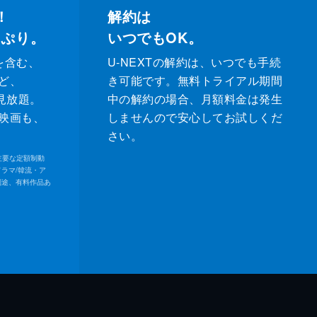
！
解約は
っぷり。
いつでもOK。
を含む、
U-NEXTの解約は、いつでも手続
ど、
き可能です。無料トライアル期間
が見放題。
中の解約の場合、月額料金は発生
映画も、
しませんので安心してお試しくだ
さい。
内の主要な定額制動
ドラマ/韓流・ア
別途、有料作品あ