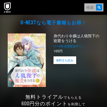
本文へスキップ
なら電⼦書籍もお得！
U-NEXT
身代わり令嬢は人狼陛下の
寵愛をうける
(1〜8巻 絶賛配信中！)
165円
無料立ち読み
無料トライアル
でもらえる
円分のポイント
600
を利用して