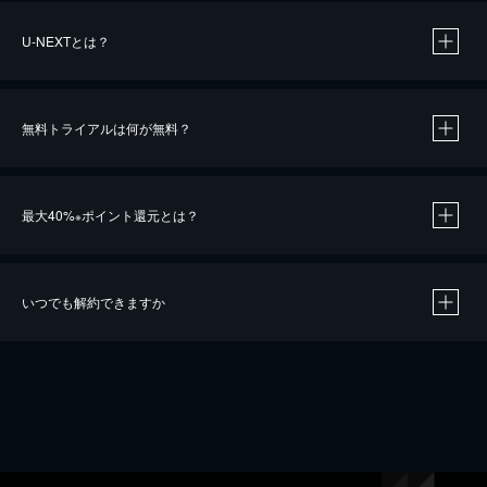
U-NEXTとは？
無料トライアルは何が無料？
最大40%
ポイント還元とは？
※
いつでも解約できますか
※
40％ポイント還元の対象は、クレジットカード決済による作品の購入 / レンタルです。
※
iOSアプリのUコイン決済による作品の購入 / レンタルは、20％のポイント還元です。
※
還元の対象外となる決済方法や商品があります。くわしくは
こちら
をご確認ください。
こちら