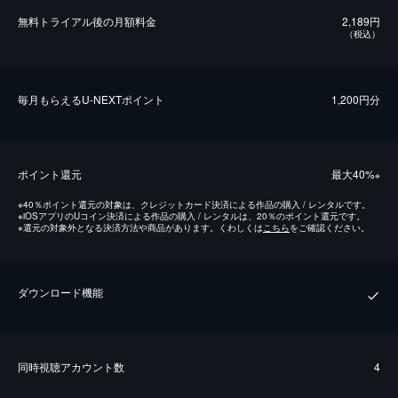
無料トライアル後の⽉額料金
2,189円
（税込）
毎⽉もらえるU-NEXTポイント
1,200円分
ポイント還元
最⼤40%
※
※
40％ポイント還元の対象は、クレジットカード決済による作品の購入 / レンタルです。
※
iOSアプリのUコイン決済による作品の購入 / レンタルは、20％のポイント還元です。
※
還元の対象外となる決済方法や商品があります。くわしくは
こちら
をご確認ください。
ダウンロード機能
同時視聴アカウント数
4