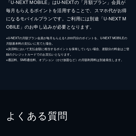
「U-NEXT MOBILE」はU-NEXTの「月額プラン」会員が
毎月もらえるポイントを活用することで、スマホ代がお得
になるモバイルプランです。ご利用には別途「U-NEXT M
OBILE」のお申し込みが必要となります。
※U-NEXTの月額プラン会員が毎月もらえる1,200円分のポイントを、U-NEXT MOBILEの
月額基本料の支払いに充てた場合。
※決済時において支払金額に相当するポイントを保有していない場合、差額分の料金はご登
録のクレジットカードでのお支払いとなります。
※通話料、SMS通信料、オプション（かけ放題など）の月額利用料は別途発生します。
よくある質問