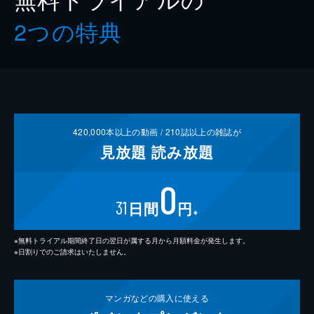
2つの特典
420,000
本以上の動画 /
210
誌以上の雑誌が
見放題
読み放題
0
31
日間
円
※
※無料トライアル期間終了日の翌日が属する月から月額料金が発生します。
※日割りでのご請求はいたしません。
マンガなどの
購入に使える