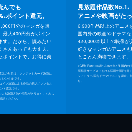
読んでも
見放題作品数No.1
※
％
ポイント還元。
アニメや映画がた
※
,000円分のマンガを購
6,900作品以上のアニメ
、最大400円分がポイン
国内外の映画やドラマな
ます。だから、読みたい
420,000本以上の映像
くさんあっても大丈夫。
好きなマンガのアニメも
たポイントで、お得に楽
とことん満喫できます。
。
※
GEM Partners調べ/2026年7⽉ 国
画配信サービスにおける洋画/邦画/海外
ト還元の対象は、クレジットカード決済に
ジアドラマ/国内ドラマ/アニメを調査。
/ レンタルです。
り。
Uコイン決済による作品の購入 / レンタル
イント還元です。
となる決済方法や商品があります。くわし
確認ください。