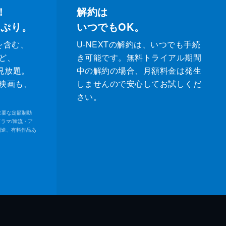
！
解約は
っぷり。
いつでもOK。
を含む、
U-NEXTの解約は、いつでも手続
ど、
き可能です。無料トライアル期間
が見放題。
中の解約の場合、月額料金は発生
映画も、
しませんので安心してお試しくだ
さい。
内の主要な定額制動
ドラマ/韓流・ア
別途、有料作品あ