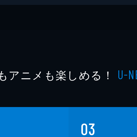
もアニメも楽しめる！
U-N
03