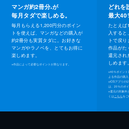
マンガ約2冊分
が
どれを
※
毎月タダで楽しめる。
最大40
毎月もらえる1,200円分のポイン
たとえば1
トを使えば、マンガなどの購入が
入すると
約2冊分も実質タダに。お好きな
トで戻り
マンガやラノベを、とてもお得に
作品がた
楽しめます。
還元され
しめます
※
作品によって必要なポイントが異なります。
※
40％ポイン
よる作品の購入 
※
iOSアプリの
は、20％のポ
※
還元の対象外
くは
こちら
をご