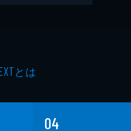
とは
EXT
04