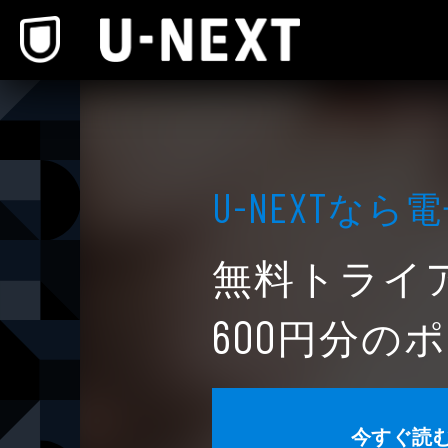
本文へスキップ
なら電
U-NEXT
無料トライ
円分のポ
600
今すぐ読