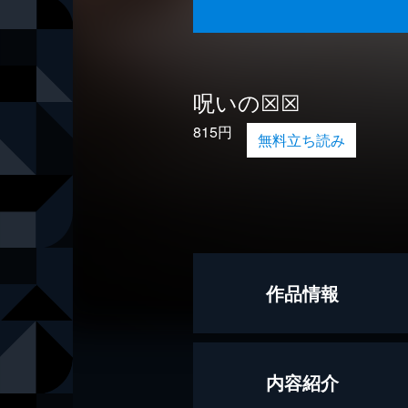
呪いの☒☒
815円
無料立ち読み
作品情報
著者
三津田信三
内容紹介
著者
澤村伊智