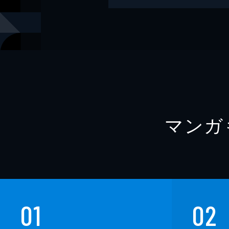
著者
芦花公園
著者
背筋
著者
北沢陶
著者
上條一輝
出版社
幻冬舎
マンガ
レーベル
幻冬舎文庫
01
02