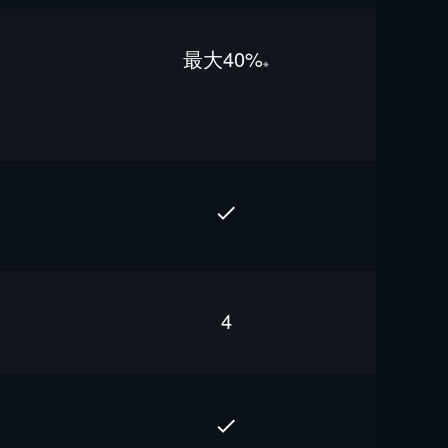
最⼤40%
※
4