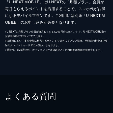
「U-NEXT MOBILE」はU-NEXTの「月額プラン」会員が
毎月もらえるポイントを活用することで、スマホ代がお得
になるモバイルプランです。ご利用には別途「U-NEXT M
OBILE」のお申し込みが必要となります。
※U-NEXTの月額プラン会員が毎月もらえる1,200円分のポイントを、U-NEXT MOBILEの
月額基本料の支払いに充てた場合。
※決済時において支払金額に相当するポイントを保有していない場合、差額分の料金はご登
録のクレジットカードでのお支払いとなります。
※通話料、SMS通信料、オプション（かけ放題など）の月額利用料は別途発生します。
よくある質問