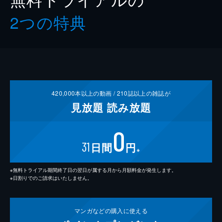
2つの特典
420,000
本以上の動画 /
210
誌以上の雑誌が
見放題
読み放題
0
31
日間
円
※
※無料トライアル期間終了日の翌日が属する月から月額料金が発生します。
※日割りでのご請求はいたしません。
マンガなどの
購入に使える