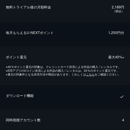
無料トライアル後の⽉額料金
2,189円
（税込）
毎⽉もらえるU-NEXTポイント
1,200円分
ポイント還元
最⼤40%
※
※
40％ポイント還元の対象は、クレジットカード決済による作品の購入 / レンタルです。
※
iOSアプリのUコイン決済による作品の購入 / レンタルは、20％のポイント還元です。
※
還元の対象外となる決済方法や商品があります。くわしくは
こちら
をご確認ください。
ダウンロード機能
同時視聴アカウント数
4