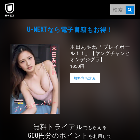
本文へスキップ
なら電⼦書籍もお得！
U-NEXT
本田あやね「プレイボー
ル！！」【ヤングチャンピ
オンデジグラ】
1650円
無料立ち読み
無料トライアル
でもらえる
円分のポイント
600
を利用して