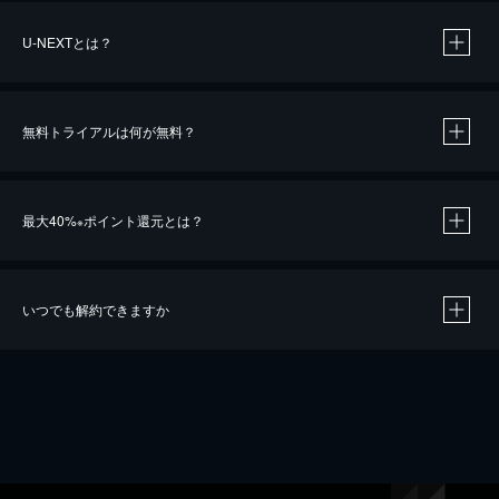
U-NEXTとは？
無料トライアルは何が無料？
最大40%
ポイント還元とは？
※
いつでも解約できますか
※
40％ポイント還元の対象は、クレジットカード決済による作品の購入 / レンタルです。
※
iOSアプリのUコイン決済による作品の購入 / レンタルは、20％のポイント還元です。
※
還元の対象外となる決済方法や商品があります。くわしくは
こちら
をご確認ください。
こちら