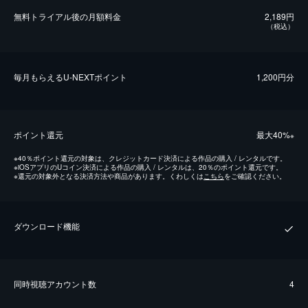
無料トライアル後の⽉額料金
2,189円
（税込）
毎⽉もらえるU-NEXTポイント
1,200円分
ポイント還元
最⼤40%
※
※
40％ポイント還元の対象は、クレジットカード決済による作品の購入 / レンタルです。
※
iOSアプリのUコイン決済による作品の購入 / レンタルは、20％のポイント還元です。
※
還元の対象外となる決済方法や商品があります。くわしくは
こちら
をご確認ください。
ダウンロード機能
同時視聴アカウント数
4