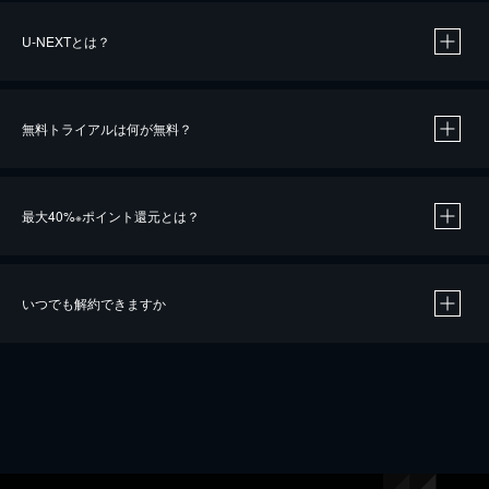
U-NEXTとは？
無料トライアルは何が無料？
最大40%
ポイント還元とは？
※
いつでも解約できますか
※
40％ポイント還元の対象は、クレジットカード決済による作品の購入 / レンタルです。
※
iOSアプリのUコイン決済による作品の購入 / レンタルは、20％のポイント還元です。
※
還元の対象外となる決済方法や商品があります。くわしくは
こちら
をご確認ください。
こちら