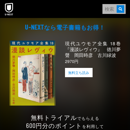
本文へスキップ
なら電⼦書籍もお得！
U-NEXT
現代ユウモア全集 18巻
『漫談レヴィウ』 徳川夢
聲 岡田時彦 古川緑波
2970円
無料立ち読み
無料トライアル
でもらえる
円分のポイント
600
を利用して