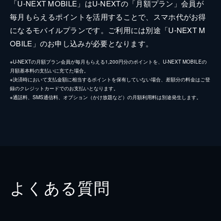
「U-NEXT MOBILE」はU-NEXTの「月額プラン」会員が
毎月もらえるポイントを活用することで、スマホ代がお得
になるモバイルプランです。ご利用には別途「U-NEXT M
OBILE」のお申し込みが必要となります。
※U-NEXTの月額プラン会員が毎月もらえる1,200円分のポイントを、U-NEXT MOBILEの
月額基本料の支払いに充てた場合。
※決済時において支払金額に相当するポイントを保有していない場合、差額分の料金はご登
録のクレジットカードでのお支払いとなります。
※通話料、SMS通信料、オプション（かけ放題など）の月額利用料は別途発生します。
よくある質問