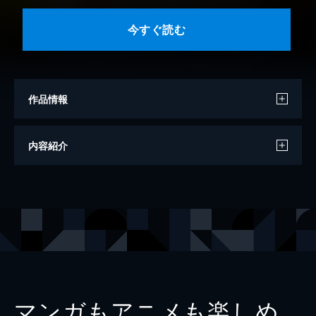
今すぐ読む
作品情報
著者
徳川夢聲
内容紹介
著者
岡田時彦
著者
古川緑波
出版社
小学館
レーベル
現代ユウモア全集
マンガもアニメも楽しめ