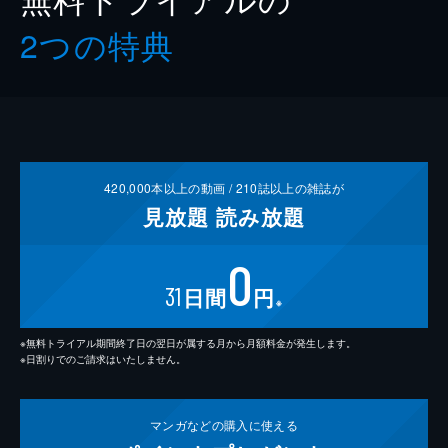
2つの特典
420,000
本以上の動画 /
210
誌以上の雑誌が
見放題
読み放題
0
31
日間
円
※
※無料トライアル期間終了日の翌日が属する月から月額料金が発生します。
※日割りでのご請求はいたしません。
マンガなどの
購入に使える