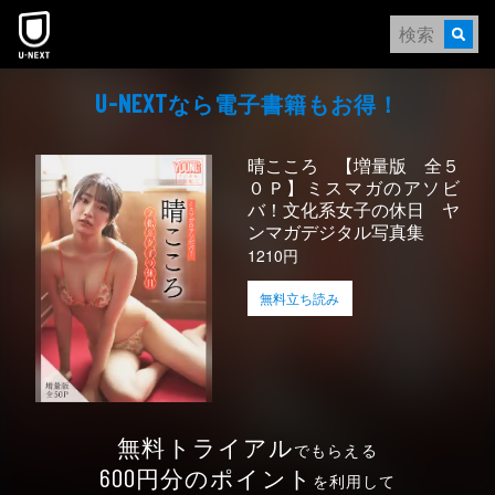
本文へスキップ
なら電⼦書籍もお得！
U-NEXT
晴こころ 【増量版 全５
０Ｐ】ミスマガのアソビ
バ！文化系女子の休日 ヤ
ンマガデジタル写真集
1210円
無料立ち読み
無料トライアル
でもらえる
円分のポイント
600
を利用して