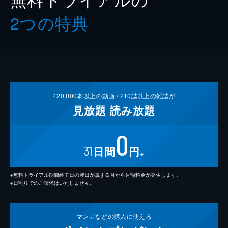
2つの特典
420,000
本以上の動画 /
210
誌以上の雑誌が
見放題
読み放題
0
31
日間
円
※
※無料トライアル期間終了日の翌日が属する月から月額料金が発生します。
※日割りでのご請求はいたしません。
マンガなどの
購入に使える