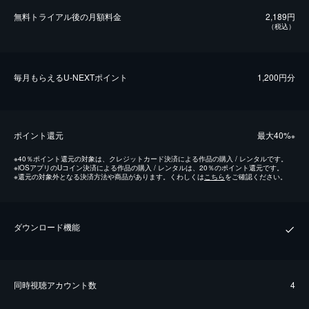
無料トライアル後の⽉額料金
2,189円
（税込）
毎⽉もらえるU-NEXTポイント
1,200円分
ポイント還元
最⼤40%
※
※
40％ポイント還元の対象は、クレジットカード決済による作品の購入 / レンタルです。
※
iOSアプリのUコイン決済による作品の購入 / レンタルは、20％のポイント還元です。
※
還元の対象外となる決済方法や商品があります。くわしくは
こちら
をご確認ください。
ダウンロード機能
同時視聴アカウント数
4