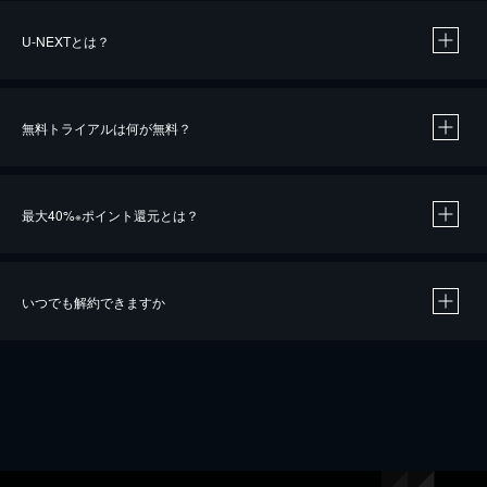
U-NEXTとは？
無料トライアルは何が無料？
最大40%
ポイント還元とは？
※
いつでも解約できますか
※
40％ポイント還元の対象は、クレジットカード決済による作品の購入 / レンタルです。
※
iOSアプリのUコイン決済による作品の購入 / レンタルは、20％のポイント還元です。
※
還元の対象外となる決済方法や商品があります。くわしくは
こちら
をご確認ください。
こちら