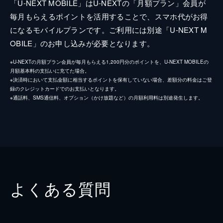
「U-NEXT MOBILE」はU-NEXTの「月額プラン」会員が
毎月もらえるポイントを活用することで、スマホ代がお得
になるモバイルプランです。ご利用には別途「U-NEXT M
OBILE」のお申し込みが必要となります。
※U-NEXTの月額プラン会員が毎月もらえる1,200円分のポイントを、U-NEXT MOBILEの
月額基本料の支払いに充てた場合。
※決済時において支払金額に相当するポイントを保有していない場合、差額分の料金はご登
録のクレジットカードでのお支払いとなります。
※通話料、SMS通信料、オプション（かけ放題など）の月額利用料は別途発生します。
よくある質問