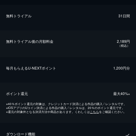
無料トライアル
31日間
無料トライアル後の⽉額料金
2,189円
（税込）
毎⽉もらえるU-NEXTポイント
1,200円分
ポイント還元
最⼤40%
※
※
40％ポイント還元の対象は、クレジットカード決済による作品の購入 / レンタルです。
※
iOSアプリのUコイン決済による作品の購入 / レンタルは、20％のポイント還元です。
※
還元の対象外となる決済方法や商品があります。くわしくは
こちら
をご確認ください。
ダウンロード機能