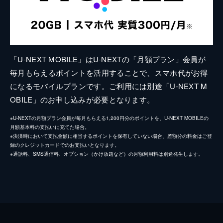
「U-NEXT MOBILE」はU-NEXTの「月額プラン」会員が
毎月もらえるポイントを活用することで、スマホ代がお得
になるモバイルプランです。ご利用には別途「U-NEXT M
OBILE」のお申し込みが必要となります。
※U-NEXTの月額プラン会員が毎月もらえる1,200円分のポイントを、U-NEXT MOBILEの
月額基本料の支払いに充てた場合。
※決済時において支払金額に相当するポイントを保有していない場合、差額分の料金はご登
録のクレジットカードでのお支払いとなります。
※通話料、SMS通信料、オプション（かけ放題など）の月額利用料は別途発生します。