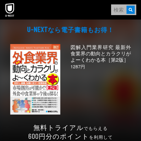
本文へスキップ
なら電⼦書籍もお得！
U-NEXT
図解入門業界研究 最新外
食業界の動向とカラクリが
よーくわかる本［第2版］
1287円
無料トライアル
でもらえる
円分のポイント
600
を利用して