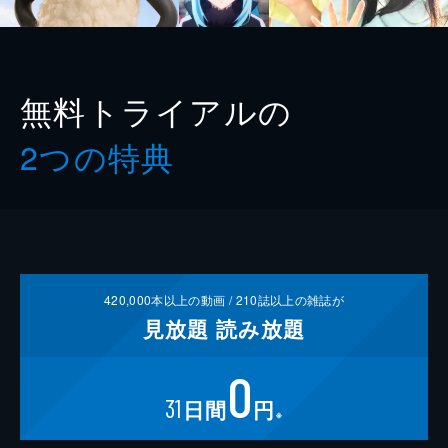
無料トライアルの
2つの特典
420,000
本以上の動画 /
210
誌以上の雑誌が
見放題
読み放題
0
31
日間
円
※