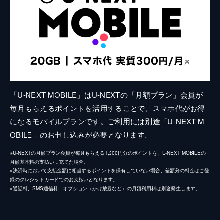
「U-NEXT MOBILE」はU-NEXTの「月額プラン」会員が
毎月もらえるポイントを活用することで、スマホ代がお得
になるモバイルプランです。ご利用には別途「U-NEXT M
OBILE」のお申し込みが必要となります。
※U-NEXTの月額プラン会員が毎月もらえる1,200円分のポイントを、U-NEXT MOBILEの
月額基本料の支払いに充てた場合。
※決済時において支払金額に相当するポイントを保有していない場合、差額分の料金はご登
録のクレジットカードでのお支払いとなります。
※通話料、SMS通信料、オプション（かけ放題など）の月額利用料は別途発生します。