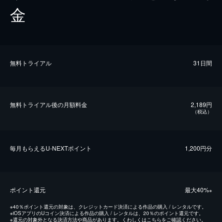
金
無料トライアル
31日間
無料トライアル後の⽉額料金
2,189円
（税込）
毎⽉もらえるU-NEXTポイント
1,200円分
ポイント還元
最⼤40%
※
※
40％ポイント還元の対象は、クレジットカード決済による作品の購入 / レンタルです。
※
iOSアプリのUコイン決済による作品の購入 / レンタルは、20％のポイント還元です。
※
還元の対象外となる決済方法や商品があります。くわしくは
こちら
をご確認ください。