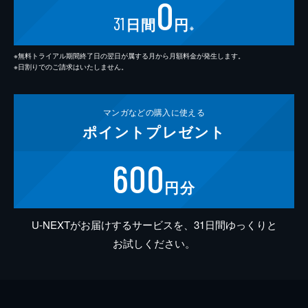
0
31
日間
円
※
※無料トライアル期間終了日の翌日が属する月から月額料金が発生します。
※日割りでのご請求はいたしません。
マンガなどの
購入に使える
ポイント
プレゼント
600
円分
U-NEXTがお届けするサービスを、31日間ゆっくりと
お試しください。