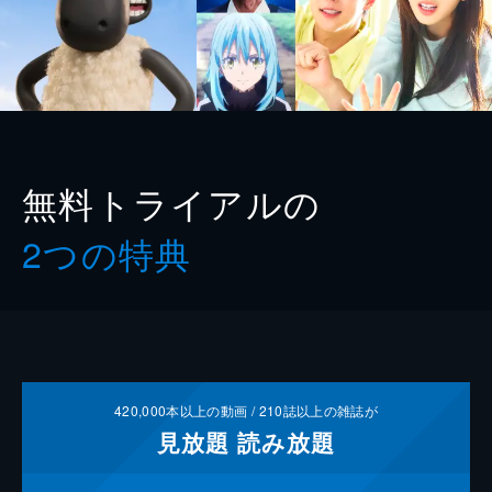
無料トライアルの
2つの特典
420,000
本以上の動画 /
210
誌以上の雑誌が
見放題
読み放題