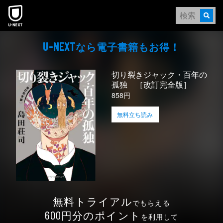
本文へスキップ
なら電⼦書籍もお得！
U-NEXT
切り裂きジャック・百年の
孤独 ［改訂完全版］
858円
無料立ち読み
無料トライアル
でもらえる
円分のポイント
600
を利用して