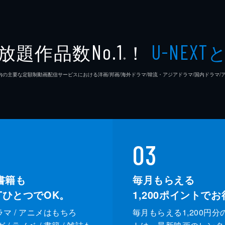
放題作品数
！
No.1
U-NEXT
※
26年7⽉ 国内の主要な定額制動画配信サービスにおける洋画/邦画/海外ドラマ/韓流・アジアドラマ/国内ドラ
03
書籍も
毎月もらえる
XTひとつでOK。
1,200
ポイントでお
ドラマ / アニメはもちろ
毎月もらえる1,200円分