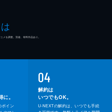
とは
マ/アニメを調査。別途、有料作品あり。
04
解約は
得に。
いつでもOK。
のポイン
U-NEXTの解約は、いつでも手続