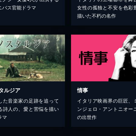
ニバス官能ドラマ
女性の孤独と不安を色彩
描いた不朽の名作
タルジア
情事
した音楽家の足跡を追って
イタリア映画界の巨匠、
る詩人の、愛と苦悩を描い
ンジェロ・アントニオー
ラマ
の出世作