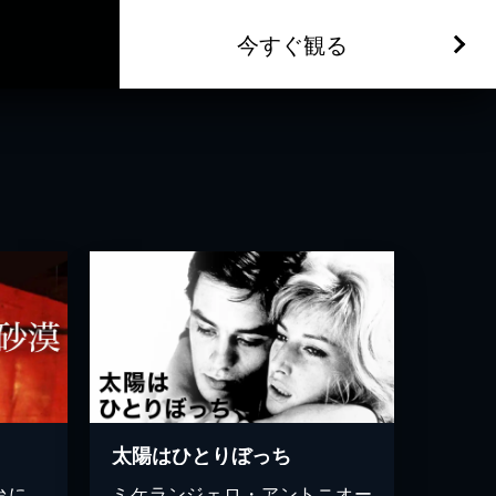
今すぐ観る
太陽はひとりぼっち
台に、
ミケランジェロ・アントニオー