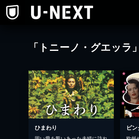
本文へスキップ
「トニーノ・グエッラ
ひまわり
ピン
固い愛を誓いあった夫婦に訪れ
欧州