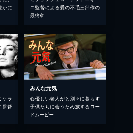
豊かに
ニ監督による愛の不毛三部作の
最終章
みんな元気
ミケラ
心優しい老人がと別々に暮らす
ニ監督
子供たちに会うため旅するロー
ドムービー