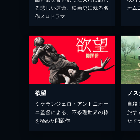
る悲しい運命。映画史に残る名
オム
作メロドラマ
欲望
ノス
ミケランジェロ・アントニオー
自殺
ニ監督による、不条理世界の粋
旅す
を極めた問題作
たド