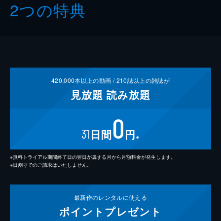
2つの特典
420,000
本以上の動画 /
210
誌以上の雑誌が
見放題
読み放題
0
31
日間
円
※
※無料トライアル期間終了日の翌日が属する月から月額料金が発生します。
※日割りでのご請求はいたしません。
最新作の
レンタルに使える
ポイント
プレゼント