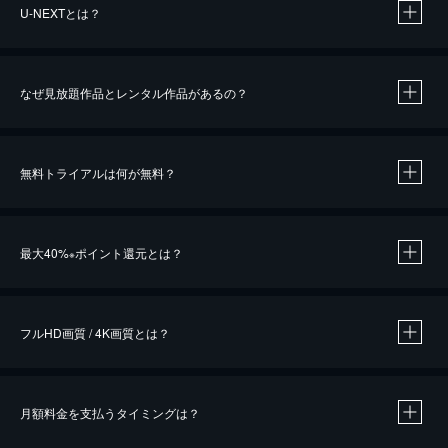
U-NEXTとは？
なぜ見放題作品とレンタル作品があるの？
無料トライアルは何が無料？
※
最大40%
ポイント還元とは？
※
※
作品によって必要なポイントが異なります。
フルHD画質 / 4K画質とは？
月額料金を支払うタイミングは？
※
40％ポイント還元の対象は、クレジットカード決済による作品の購入 / レンタルです。
※
iOSアプリのUコイン決済による作品の購入 / レンタルは、20％のポイント還元です。
※
還元の対象外となる決済方法や商品があります。くわしくは
こちら
をご確認ください。