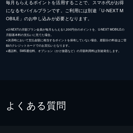
毎月もらえるポイントを活用することで、スマホ代がお得
になるモバイルプランです。ご利用には別途「U-NEXT M
OBILE」のお申し込みが必要となります。
※U-NEXTの月額プラン会員が毎月もらえる1,200円分のポイントを、U-NEXT MOBILEの
月額基本料の支払いに充てた場合。
※決済時において支払金額に相当するポイントを保有していない場合、差額分の料金はご登
録のクレジットカードでのお支払いとなります。
※通話料、SMS通信料、オプション（かけ放題など）の月額利用料は別途発生します。
よくある質問