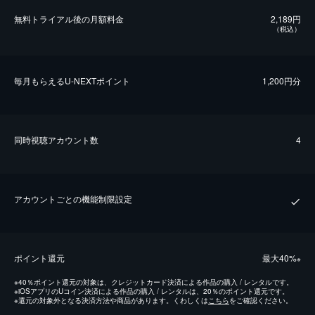
無料トライアル後の⽉額料金
2,189円
（税込）
毎⽉もらえるU-NEXTポイント
1,200円分
同時視聴アカウント数
4
アカウントごとの機能制限設定
ポイント還元
最⼤40%
※
※
40％ポイント還元の対象は、クレジットカード決済による作品の購入 / レンタルです。
※
iOSアプリのUコイン決済による作品の購入 / レンタルは、20％のポイント還元です。
※
還元の対象外となる決済方法や商品があります。くわしくは
こちら
をご確認ください。