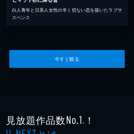
白人青年と日系人女性の辛く切ない恋を描いたラブサ
スペンス
今すぐ観る
見放題作品数
！
No.1
※
とは
U-NEXT