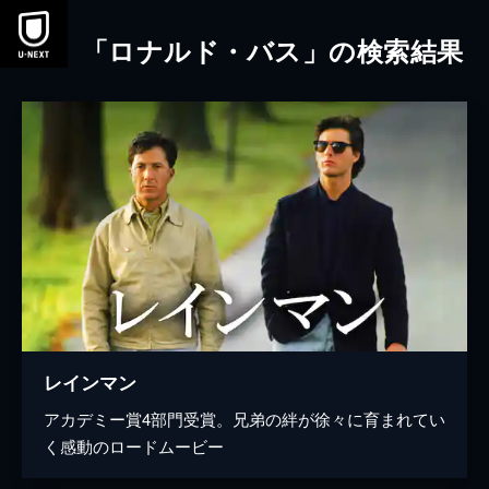
本文へスキップ
「ロナルド・バス」の検索結果
レインマン
アカデミー賞4部門受賞。兄弟の絆が徐々に育まれてい
く感動のロードムービー