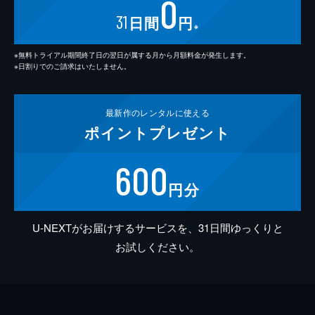
0
31
日間
円
※
※無料トライアル期間終了日の翌日が属する月から月額料金が発生します。
※日割りでのご請求はいたしません。
最新作の
レンタルに使える
ポイント
プレゼント
600
円分
U-NEXTがお届けするサービスを、31日間ゆっくりと
お試しください。