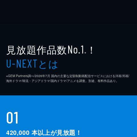
見放題作品数
！
No.1
※
とは
U-NEXT
※GEM Partners調べ/2026年7⽉ 国内の主要な定額制動画配信サービスにおける洋画/邦画/
海外ドラマ/韓流・アジアドラマ/国内ドラマ/アニメを調査。別途、有料作品あり。
01
420,000
本以上が見放題！