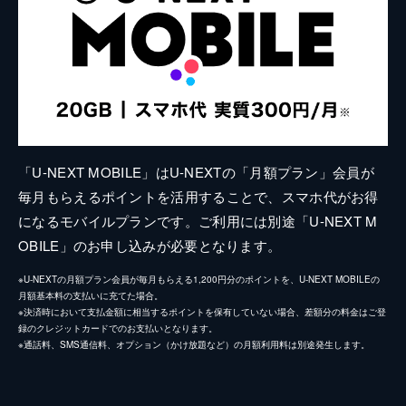
「U-NEXT MOBILE」はU-NEXTの「月額プラン」会員が
毎月もらえるポイントを活用することで、スマホ代がお得
になるモバイルプランです。ご利用には別途「U-NEXT M
OBILE」のお申し込みが必要となります。
※U-NEXTの月額プラン会員が毎月もらえる1,200円分のポイントを、U-NEXT MOBILEの
月額基本料の支払いに充てた場合。
※決済時において支払金額に相当するポイントを保有していない場合、差額分の料金はご登
録のクレジットカードでのお支払いとなります。
※通話料、SMS通信料、オプション（かけ放題など）の月額利用料は別途発生します。