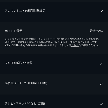
アカウントごとの機能制限設定
ポイント還元
最⼤40%
※
※
40％ポイント還元の対象は、クレジットカード決済による作品の購入 / レンタルです。
※
iOSアプリのUコイン決済による作品の購入 / レンタルは、20％のポイント還元です。
※
還元の対象外となる決済方法や商品があります。くわしくは
こちら
をご確認ください。
フルHD画質 / 4K画質
⾼⾳質（DOLBY DIGITAL PLUS）
テレビ / スマホ / PCなどに対応