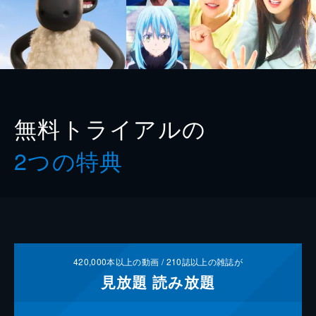
無料トライアルの
2つの特典
420,000
本以上の動画 /
210
誌以上の雑誌が
見放題
読み放題