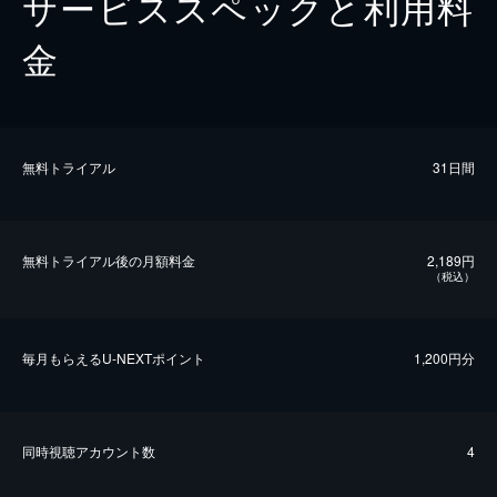
サービススペックと利用料
金
無料トライアル
31日間
無料トライアル後の⽉額料金
2,189円
（税込）
毎⽉もらえるU-NEXTポイント
1,200円分
同時視聴アカウント数
4