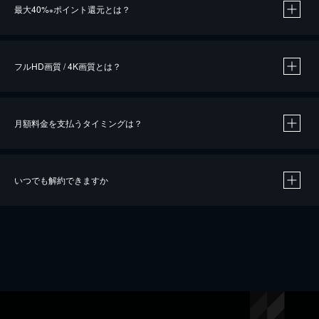
最大40%
ポイント還元とは？
※
※
作品によって必要なポイントが異なります。
フルHD画質 / 4K画質とは？
月額料金を支払うタイミングは？
※
40％ポイント還元の対象は、クレジットカード決済による作品の購入 / レンタルです。
※
iOSアプリのUコイン決済による作品の購入 / レンタルは、20％のポイント還元です。
※
還元の対象外となる決済方法や商品があります。くわしくは
こちら
をご確認ください。
いつでも解約できますか
こちら