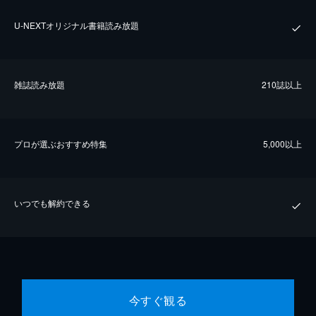
U-NEXTオリジナル書籍読み放題
雑誌読み放題
210誌以上
プロが選ぶおすすめ特集
5,000以上
いつでも解約できる
今すぐ観る