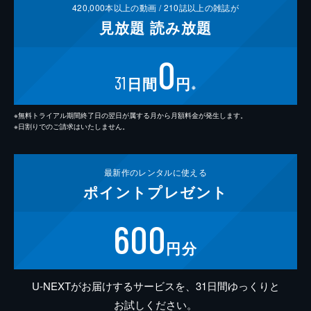
420,000
本以上の動画 /
210
誌以上の雑誌が
見放題
読み放題
0
31
日間
円
※
※無料トライアル期間終了日の翌日が属する月から月額料金が発生します。
※日割りでのご請求はいたしません。
最新作の
レンタルに使える
ポイント
プレゼント
600
円分
U-NEXTがお届けするサービスを、31日間ゆっくりと
お試しください。