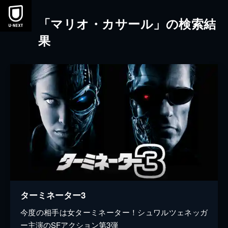
本文へスキップ
「マリオ・カサール」の検索結
果
ターミネーター3
今度の相手は女ターミネーター！シュワルツェネッガ
ー主演のSFアクション第3弾