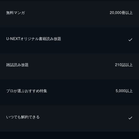
無料マンガ
20,000冊以上
U-NEXTオリジナル書籍読み放題
雑誌読み放題
210誌以上
プロが選ぶおすすめ特集
5,000以上
いつでも解約できる