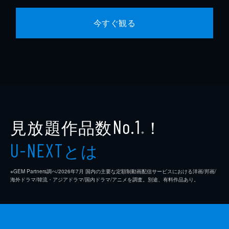
今すぐ観る
見放題作品数
！
No.1
※
とは
U-NEXT
※GEM Partners調べ/2026年7⽉ 国内の主要な定額制動画配信サービスにおける洋画/邦画/
海外ドラマ/韓流・アジアドラマ/国内ドラマ/アニメを調査。別途、有料作品あり。