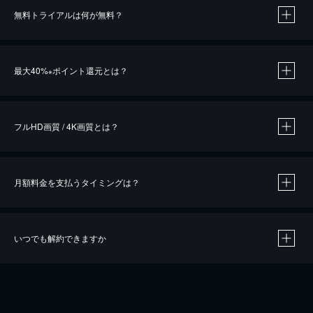
無料トライアルは何が無料？
※
最大40%
ポイント還元とは？
※
※
作品によって必要なポイントが異なります。
フルHD画質 / 4K画質とは？
月額料金を支払うタイミングは？
※
40％ポイント還元の対象は、クレジットカード決済による作品の購入 / レンタルです。
※
iOSアプリのUコイン決済による作品の購入 / レンタルは、20％のポイント還元です。
※
還元の対象外となる決済方法や商品があります。くわしくは
こちら
をご確認ください。
いつでも解約できますか