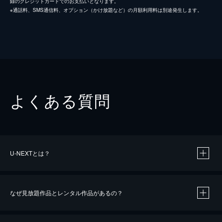
録のクレジットカードでのお支払いとなります。
※通話料、SMS通信料、オプション（かけ放題など）の月額利用料は別途発生します。
よくある質問
U-NEXTとは？
なぜ見放題作品とレンタル作品があるの？