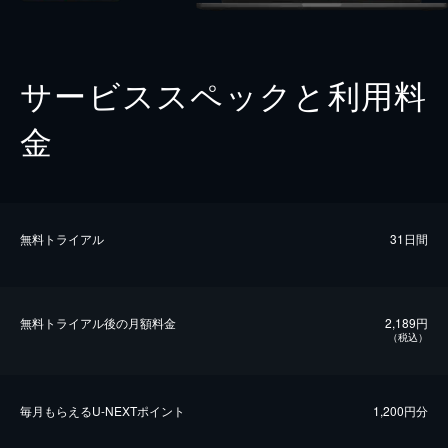
サービススペックと利用料
金
無料トライアル
31日間
無料トライアル後の⽉額料金
2,189円
（税込）
毎⽉もらえるU-NEXTポイント
1,200円分