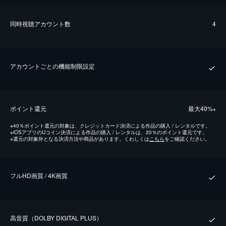
同時視聴アカウント数
4
アカウントごとの機能制限設定
ポイント還元
最⼤40%
※
※
40％ポイント還元の対象は、クレジットカード決済による作品の購入 / レンタルです。
※
iOSアプリのUコイン決済による作品の購入 / レンタルは、20％のポイント還元です。
※
還元の対象外となる決済方法や商品があります。くわしくは
こちら
をご確認ください。
フルHD画質 / 4K画質
⾼⾳質（DOLBY DIGITAL PLUS）