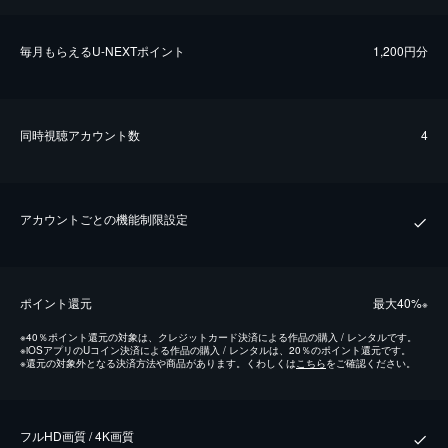
毎⽉もらえるU-NEXTポイント
1,200円分
同時視聴アカウント数
4
アカウントごとの機能制限設定
ポイント還元
最⼤40%
※
※
40％ポイント還元の対象は、クレジットカード決済による作品の購入 / レンタルです。
※
iOSアプリのUコイン決済による作品の購入 / レンタルは、20％のポイント還元です。
※
還元の対象外となる決済方法や商品があります。くわしくは
こちら
をご確認ください。
フルHD画質 / 4K画質