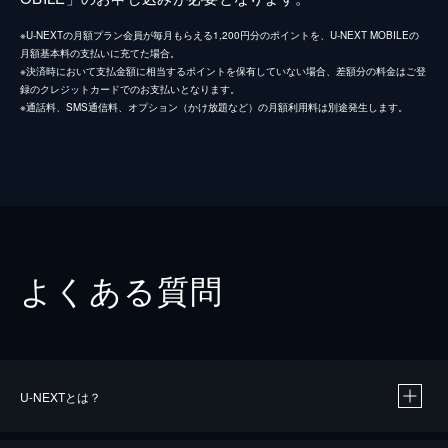
※U-NEXTの月額プラン会員が毎月もらえる1,200円分のポイントを、U-NEXT MOBILEの
月額基本料の支払いに充てた場合。
※決済時において支払金額に相当するポイントを保有していない場合、差額分の料金はご登
録のクレジットカードでのお支払いとなります。
※通話料、SMS通信料、オプション（かけ放題など）の月額利用料は別途発生します。
よくある質問
U-NEXTとは？