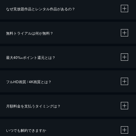
なぜ見放題作品とレンタル作品があるの？
無料トライアルは何が無料？
※
最大40%
ポイント還元とは？
※
※
作品によって必要なポイントが異なります。
フルHD画質 / 4K画質とは？
月額料金を支払うタイミングは？
※
40％ポイント還元の対象は、クレジットカード決済による作品の購入 / レンタルです。
※
iOSアプリのUコイン決済による作品の購入 / レンタルは、20％のポイント還元です。
※
還元の対象外となる決済方法や商品があります。くわしくは
こちら
をご確認ください。
いつでも解約できますか