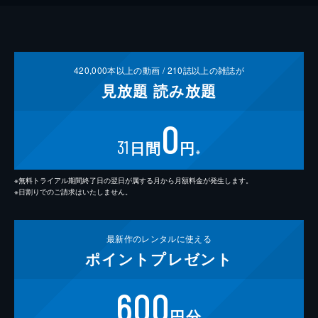
420,000
本以上の動画 /
210
誌以上の雑誌が
見放題
読み放題
0
31
日間
円
※
※無料トライアル期間終了日の翌日が属する月から月額料金が発生します。
※日割りでのご請求はいたしません。
最新作の
レンタルに使える
ポイント
プレゼント
600
円分