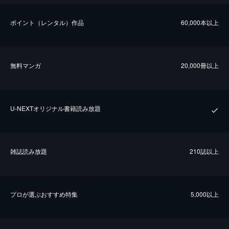
ポイント（レンタル）作品
60,000本以上
無料マンガ
20,000冊以上
U-NEXTオリジナル書籍読み放題
雑誌読み放題
210誌以上
プロが選ぶおすすめ特集
5,000以上