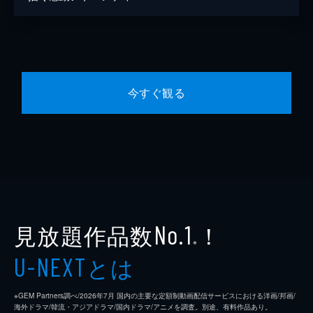
今すぐ観る
見放題作品数
！
No.1
※
とは
U-NEXT
※GEM Partners調べ/2026年7⽉ 国内の主要な定額制動画配信サービスにおける洋画/邦画/
海外ドラマ/韓流・アジアドラマ/国内ドラマ/アニメを調査。別途、有料作品あり。