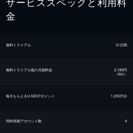
サービススペックと利用料
金
無料トライアル
31日間
無料トライアル後の⽉額料金
2,189円
（税込）
毎⽉もらえるU-NEXTポイント
1,200円分
同時視聴アカウント数
4