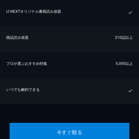
U-NEXTオリジナル書籍読み放題
雑誌読み放題
210誌以上
プロが選ぶおすすめ特集
5,000以上
いつでも解約できる
今すぐ観る