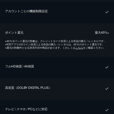
アカウントごとの機能制限設定
ポイント還元
最⼤40%
※
※
40％ポイント還元の対象は、クレジットカード決済による作品の購入 / レンタルです。
※
iOSアプリのUコイン決済による作品の購入 / レンタルは、20％のポイント還元です。
※
還元の対象外となる決済方法や商品があります。くわしくは
こちら
をご確認ください。
フルHD画質 / 4K画質
⾼⾳質（DOLBY DIGITAL PLUS）
テレビ / スマホ / PCなどに対応