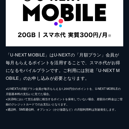
「U-NEXT MOBILE」はU-NEXTの「月額プラン」会員が
毎月もらえるポイントを活用することで、スマホ代がお得
になるモバイルプランです。ご利用には別途「U-NEXT M
OBILE」のお申し込みが必要となります。
※U-NEXTの月額プラン会員が毎月もらえる1,200円分のポイントを、U-NEXT MOBILEの
月額基本料の支払いに充てた場合。
※決済時において支払金額に相当するポイントを保有していない場合、差額分の料金はご登
録のクレジットカードでのお支払いとなります。
※通話料、SMS通信料、オプション（かけ放題など）の月額利用料は別途発生します。