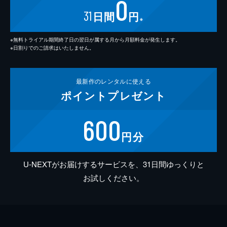
0
31
日間
円
※
※無料トライアル期間終了日の翌日が属する月から月額料金が発生します。
※日割りでのご請求はいたしません。
最新作の
レンタルに使える
ポイント
プレゼント
600
円分
U-NEXTがお届けするサービスを、31日間ゆっくりと
お試しください。