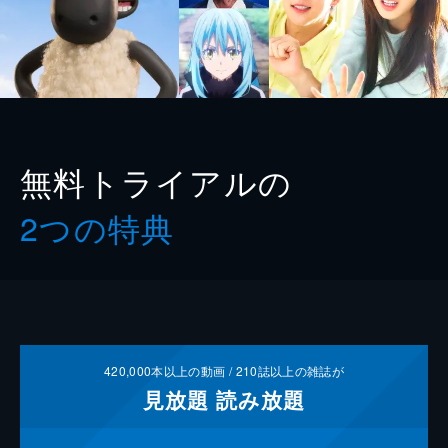
無料トライアルの
2つの特典
420,000
本以上の動画 /
210
誌以上の雑誌が
見放題
読み放題