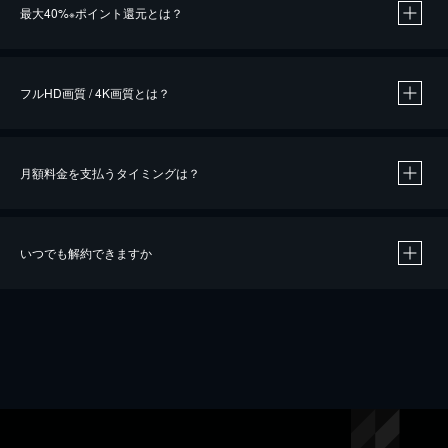
最大40%
ポイント還元とは？
※
※
作品によって必要なポイントが異なります。
フルHD画質 / 4K画質とは？
月額料金を支払うタイミングは？
※
40％ポイント還元の対象は、クレジットカード決済による作品の購入 / レンタルです。
※
iOSアプリのUコイン決済による作品の購入 / レンタルは、20％のポイント還元です。
※
還元の対象外となる決済方法や商品があります。くわしくは
こちら
をご確認ください。
いつでも解約できますか
こちら