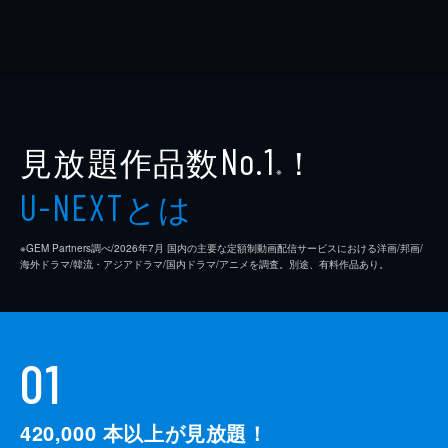
見放題作品数
！
No.1
※
とは
U-NEXT
※GEM Partners調べ/2026年7⽉ 国内の主要な定額制動画配信サービスにおける洋画/邦画/
海外ドラマ/韓流・アジアドラマ/国内ドラマ/アニメを調査。別途、有料作品あり。
01
420,000
本以上が見放題！