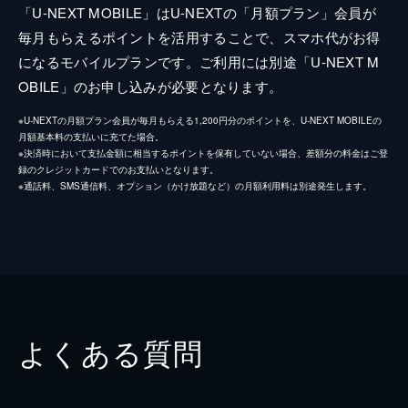
「U-NEXT MOBILE」はU-NEXTの「月額プラン」会員が
毎月もらえるポイントを活用することで、スマホ代がお得
になるモバイルプランです。ご利用には別途「U-NEXT M
OBILE」のお申し込みが必要となります。
※U-NEXTの月額プラン会員が毎月もらえる1,200円分のポイントを、U-NEXT MOBILEの
月額基本料の支払いに充てた場合。
※決済時において支払金額に相当するポイントを保有していない場合、差額分の料金はご登
録のクレジットカードでのお支払いとなります。
※通話料、SMS通信料、オプション（かけ放題など）の月額利用料は別途発生します。
よくある質問