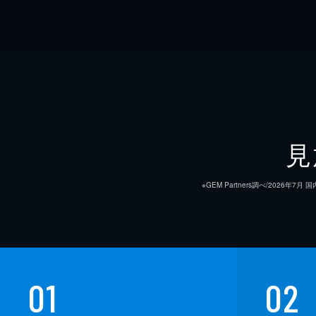
見
※GEM Partners調べ/20
01
02