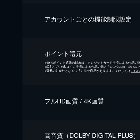
アカウントごとの機能制限設定
ポイント還元
※
40％ポイント還元の対象は、クレジットカード決済による作品の購入
※
iOSアプリのUコイン決済による作品の購入 / レンタルは、20％
※
還元の対象外となる決済方法や商品があります。くわしくは
こちら
フルHD画質 / 4K画質
⾼⾳質（DOLBY DIGITAL PLUS）