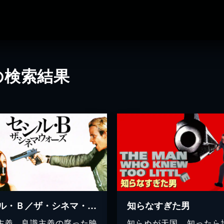
の検索結果
セシル・Ｂ／ザ・シネマ・ウォーズ
知らなすぎた男
主義、良識主義の腐った映
知らぬが天国、知ったら地