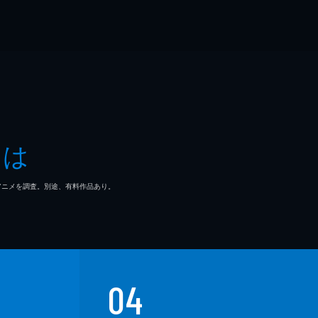
とは
マ/アニメを調査。別途、有料作品あり。
04