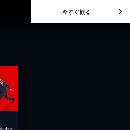
今すぐ観る
獄!?