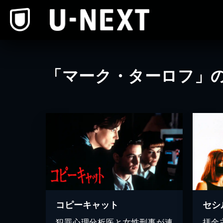
本文へスキップ
「マーク・ターロフ」
コピーキャット
犯罪心理分析医と女性刑事が連
拝金