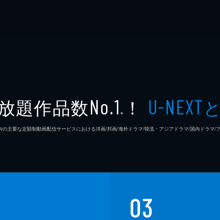
放題作品数
！
No.1
U-NEXT
※
26年7⽉ 国内の主要な定額制動画配信サービスにおける洋画/邦画/海外ドラマ/韓流・アジアドラマ/国内ドラ
03