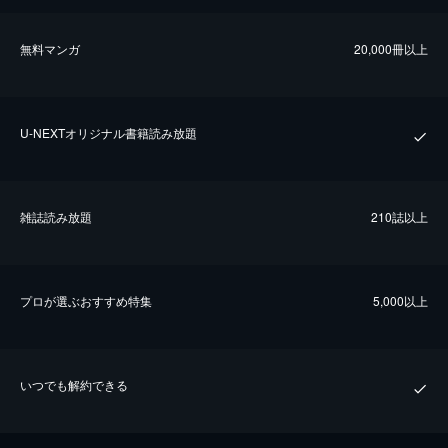
無料マンガ
20,000冊以上
U-NEXTオリジナル書籍読み放題
雑誌読み放題
210誌以上
プロが選ぶおすすめ特集
5,000以上
いつでも解約できる