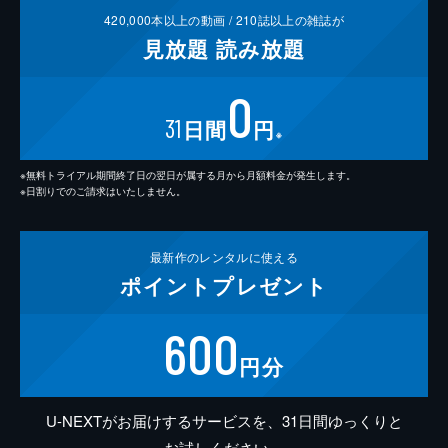
420,000
本以上の動画 /
210
誌以上の雑誌が
見放題
読み放題
0
31
日間
円
※
※無料トライアル期間終了日の翌日が属する月から月額料金が発生します。
※日割りでのご請求はいたしません。
最新作の
レンタルに使える
ポイント
プレゼント
600
円分
U-NEXTがお届けするサービスを、31日間ゆっくりと
お試しください。