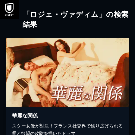
本文へスキップ
「ロジェ・ヴァディム」の検索
結果
華麗な関係
スター女優が対決！フランス社交界で繰り広げられる
愛と欲望の攻防を描いたドラマ