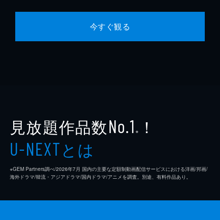
今すぐ観る
見放題作品数
！
No.1
※
とは
U-NEXT
※GEM Partners調べ/2026年7⽉ 国内の主要な定額制動画配信サービスにおける洋画/邦画/
海外ドラマ/韓流・アジアドラマ/国内ドラマ/アニメを調査。別途、有料作品あり。