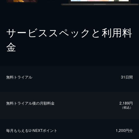
サービススペックと利用料
金
無料トライアル
31日間
無料トライアル後の⽉額料金
2,189円
（税込）
毎⽉もらえるU-NEXTポイント
1,200円分