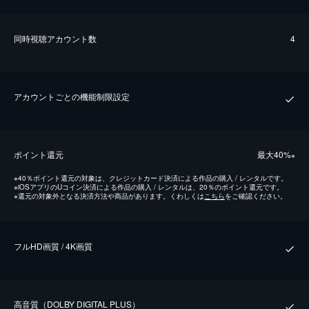
同時視聴アカウント数
4
アカウントごとの機能制限設定
ポイント還元
最⼤40%
※
※
40％ポイント還元の対象は、クレジットカード決済による作品の購入 / レンタルです。
※
iOSアプリのUコイン決済による作品の購入 / レンタルは、20％のポイント還元です。
※
還元の対象外となる決済方法や商品があります。くわしくは
こちら
をご確認ください。
フルHD画質 / 4K画質
⾼⾳質（DOLBY DIGITAL PLUS）