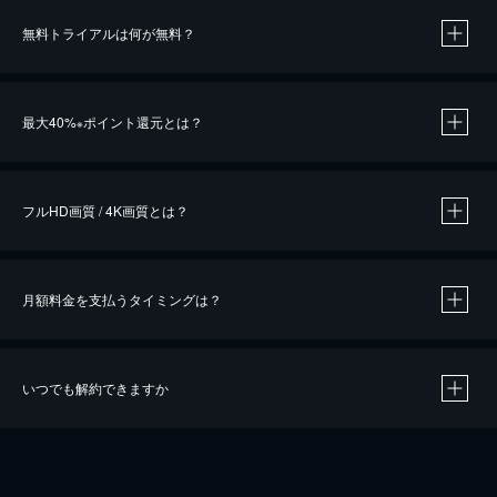
無料トライアルは何が無料？
※
最大40%
ポイント還元とは？
※
※
作品によって必要なポイントが異なります。
フルHD画質 / 4K画質とは？
月額料金を支払うタイミングは？
※
40％ポイント還元の対象は、クレジットカード決済による作品の購入 / レンタルです。
※
iOSアプリのUコイン決済による作品の購入 / レンタルは、20％のポイント還元です。
※
還元の対象外となる決済方法や商品があります。くわしくは
こちら
をご確認ください。
いつでも解約できますか