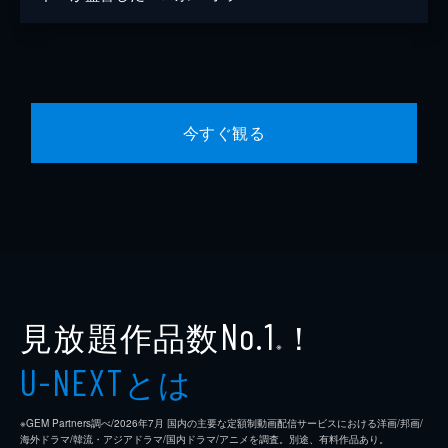
今すぐ観る
見放題作品数
！
No.1
※
とは
U-NEXT
※GEM Partners調べ/2026年7⽉ 国内の主要な定額制動画配信サービスにおける洋画/邦画/
海外ドラマ/韓流・アジアドラマ/国内ドラマ/アニメを調査。別途、有料作品あり。