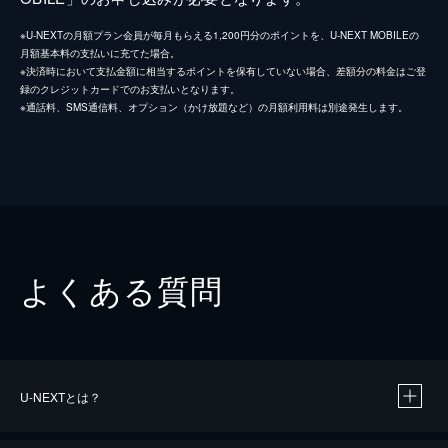
※U-NEXTの月額プラン会員が毎月もらえる1,200円分のポイントを、U-NEXT MOBILEの
月額基本料の支払いに充てた場合。
※決済時において支払金額に相当するポイントを保有していない場合、差額分の料金はご登
録のクレジットカードでのお支払いとなります。
※通話料、SMS通信料、オプション（かけ放題など）の月額利用料は別途発生します。
よくある質問
U-NEXTとは？