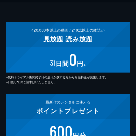
420,000
本以上の動画 /
210
誌以上の雑誌が
見放題
読み放題
0
31
日間
円
※
※無料トライアル期間終了日の翌日が属する月から月額料金が発生します。
※日割りでのご請求はいたしません。
最新作の
レンタルに使える
ポイント
プレゼント
600
円分