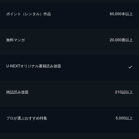
ポイント（レンタル）作品
60,000本以上
無料マンガ
20,000冊以上
U-NEXTオリジナル書籍読み放題
雑誌読み放題
210誌以上
プロが選ぶおすすめ特集
5,000以上