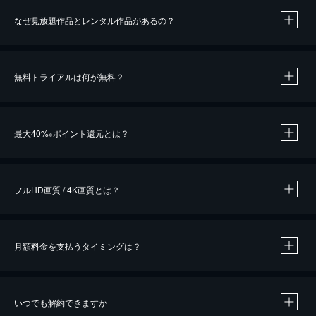
なぜ見放題作品とレンタル作品があるの？
無料トライアルは何が無料？
※
最大40%
ポイント還元とは？
※
※
作品によって必要なポイントが異なります。
フルHD画質 / 4K画質とは？
月額料金を支払うタイミングは？
※
40％ポイント還元の対象は、クレジットカード決済による作品の購入 / レンタルです。
※
iOSアプリのUコイン決済による作品の購入 / レンタルは、20％のポイント還元です。
※
還元の対象外となる決済方法や商品があります。くわしくは
こちら
をご確認ください。
いつでも解約できますか