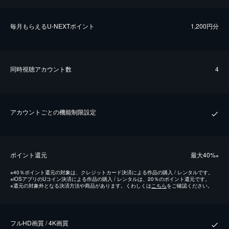
毎⽉もらえるU-NEXTポイント
1,200円分
同時視聴アカウント数
4
アカウントごとの機能制限設定
ポイント還元
最⼤40%
※
※
40％ポイント還元の対象は、クレジットカード決済による作品の購入 / レンタルです。
※
iOSアプリのUコイン決済による作品の購入 / レンタルは、20％のポイント還元です。
※
還元の対象外となる決済方法や商品があります。くわしくは
こちら
をご確認ください。
フルHD画質 / 4K画質