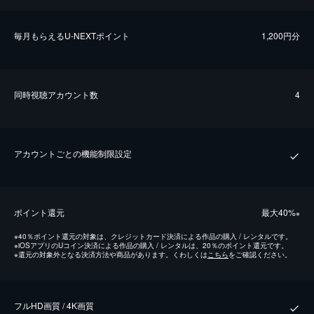
毎⽉もらえるU-NEXTポイント
1,200円分
同時視聴アカウント数
4
アカウントごとの機能制限設定
ポイント還元
最⼤40%
※
※
40％ポイント還元の対象は、クレジットカード決済による作品の購入 / レンタルです。
※
iOSアプリのUコイン決済による作品の購入 / レンタルは、20％のポイント還元です。
※
還元の対象外となる決済方法や商品があります。くわしくは
こちら
をご確認ください。
フルHD画質 / 4K画質