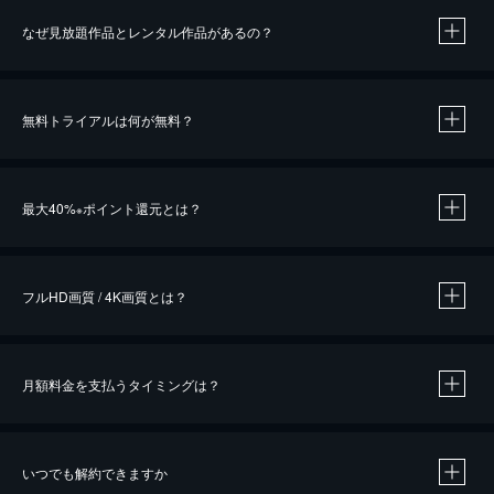
なぜ見放題作品とレンタル作品があるの？
無料トライアルは何が無料？
※
最大40%
ポイント還元とは？
※
※
作品によって必要なポイントが異なります。
フルHD画質 / 4K画質とは？
月額料金を支払うタイミングは？
※
40％ポイント還元の対象は、クレジットカード決済による作品の購入 / レンタルです。
※
iOSアプリのUコイン決済による作品の購入 / レンタルは、20％のポイント還元です。
※
還元の対象外となる決済方法や商品があります。くわしくは
こちら
をご確認ください。
いつでも解約できますか