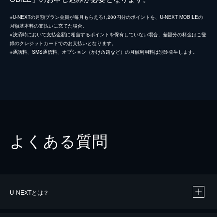
※U-NEXTの月額プラン会員が毎月もらえる1,200円分のポイントを、U-NEXT MOBILEの
月額基本料の支払いに充てた場合。
※決済時において支払金額に相当するポイントを保有していない場合、差額分の料金はご登
録のクレジットカードでのお支払いとなります。
※通話料、SMS通信料、オプション（かけ放題など）の月額利用料は別途発生します。
よくある質問
U-NEXTとは？