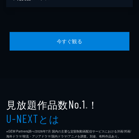
今すぐ観る
見放題作品数
！
No.1
※
とは
U-NEXT
※GEM Partners調べ/2026年7⽉ 国内の主要な定額制動画配信サービスにおける洋画/邦画/
海外ドラマ/韓流・アジアドラマ/国内ドラマ/アニメを調査。別途、有料作品あり。