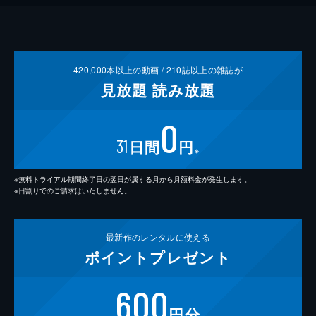
420,000
本以上の動画 /
210
誌以上の雑誌が
見放題
読み放題
0
31
日間
円
※
※無料トライアル期間終了日の翌日が属する月から月額料金が発生します。
※日割りでのご請求はいたしません。
最新作の
レンタルに使える
ポイント
プレゼント
600
円分