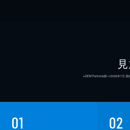
見
※GEM Partners調べ/20
01
02