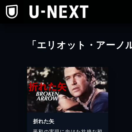
本文へスキップ
「エリオット・アーノ
折れた矢
平和の実現に向けた壮絶な戦