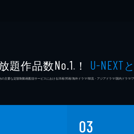
放題作品数
！
No.1
U-NEXT
※
26年7⽉ 国内の主要な定額制動画配信サービスにおける洋画/邦画/海外ドラマ/韓流・アジアドラマ/国内ドラ
03