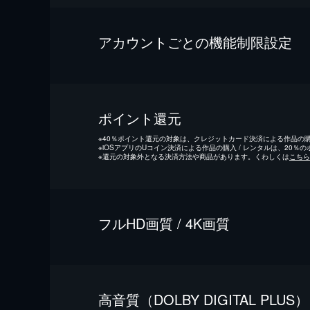
アカウントごとの機能制限設定
ポイント還元
※
40％ポイント還元の対象は、クレジットカード決済による作品の購入
※
iOSアプリのUコイン決済による作品の購入 / レンタルは、20％
※
還元の対象外となる決済方法や商品があります。くわしくは
こちら
フルHD画質 / 4K画質
⾼⾳質（DOLBY DIGITAL PLUS）