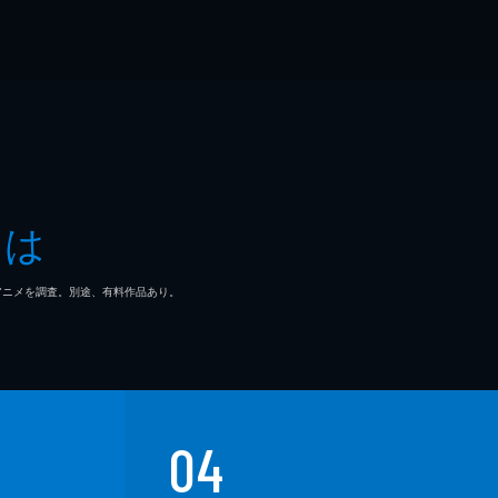
とは
マ/アニメを調査。別途、有料作品あり。
04