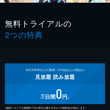
無料トライアルの
2つの特典
420,000
本以上の動画 /
210
誌以上の雑誌が
見放題
読み放題
0
31
日間
円
※
※無料トライアル期間終了日の翌日が属する月から月額料金が発生します。