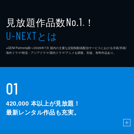
見放題作品数
！
No.1
※
とは
U-NEXT
※GEM Partners調べ/2026年7⽉ 国内の主要な定額制動画配信サービスにおける洋画/邦画/
海外ドラマ/韓流・アジアドラマ/国内ドラマ/アニメを調査。別途、有料作品あり。
01
420,000
本以上が見放題！
最新レンタル作品も充実。