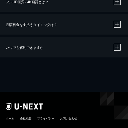
フルHD画質 / 4K画質とは？
月額料金を支払うタイミングは？
※
40％ポイント還元の対象は、クレジットカード決済による作品の購入 / レンタルです。
※
iOSアプリのUコイン決済による作品の購入 / レンタルは、20％のポイント還元です。
※
還元の対象外となる決済方法や商品があります。くわしくは
こちら
をご確認ください。
いつでも解約できますか
こちら
ホーム
会社概要
プライバシー
お問い合わせ