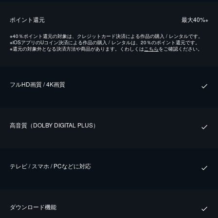
ポイント還元
最⼤40%
※
※
40％ポイント還元の対象は、クレジットカード決済による作品の購入 / レンタルです。
※
iOSアプリのUコイン決済による作品の購入 / レンタルは、20％のポイント還元です。
※
還元の対象外となる決済方法や商品があります。くわしくは
こちら
をご確認ください。
フルHD画質 / 4K画質
⾼⾳質（DOLBY DIGITAL PLUS）
テレビ / スマホ / PCなどに対応
ダウンロード機能