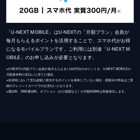
「U-NEXT MOBILE」はU-NEXTの「月額プラン」会員が
毎月もらえるポイントを活用することで、スマホ代がお得
になるモバイルプランです。ご利用には別途「U-NEXT M
OBILE」のお申し込みが必要となります。
※U-NEXTの月額プラン会員が毎月もらえる1,200円分のポイントを、U-NEXT MOBILEの
月額基本料の支払いに充てた場合。
※決済時において支払金額に相当するポイントを保有していない場合、差額分の料金はご登
録のクレジットカードでのお支払いとなります。
※通話料、SMS通信料、オプション（かけ放題など）の月額利用料は別途発生します。