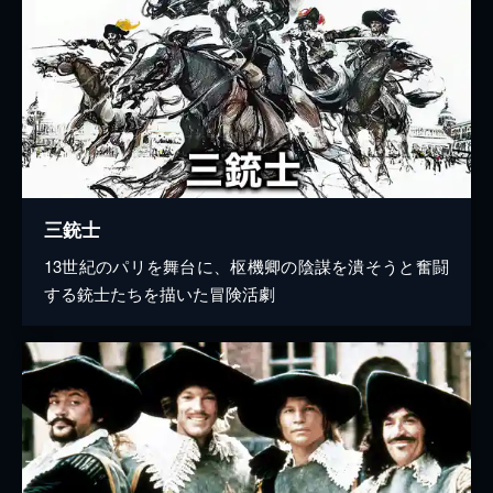
三銃士
13世紀のパリを舞台に、枢機卿の陰謀を潰そうと奮闘
する銃士たちを描いた冒険活劇