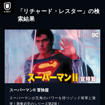
本文へスキップ
「リチャード・レスター」の検
索結果
スーパーマンII 冒険篇
スーパーマンが互角のパワーを持つゾッド将軍と激
突！興奮必至のシリーズ第2弾！