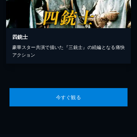
四銃士
豪華スター共演で描いた『三銃士』の続編となる痛快
アクション
今すぐ観る