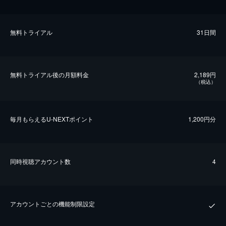
無料トライアル
31日間
無料トライアル後の⽉額料金
2,189円
（税込）
毎⽉もらえるU-NEXTポイント
1,200円分
同時視聴アカウント数
4
アカウントごとの機能制限設定