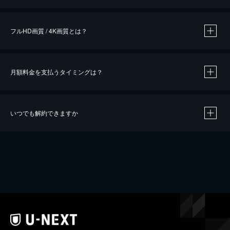
※
作品によって必要なポイントが異なります。
フルHD画質 / 4K画質とは？
月額料金を支払うタイミングは？
※
40％ポイント還元の対象は、クレジットカード決済による作品の購入 / レンタルです。
※
iOSアプリのUコイン決済による作品の購入 / レンタルは、20％のポイント還元です。
※
還元の対象外となる決済方法や商品があります。くわしくは
こちら
をご確認ください。
いつでも解約できますか
こちら