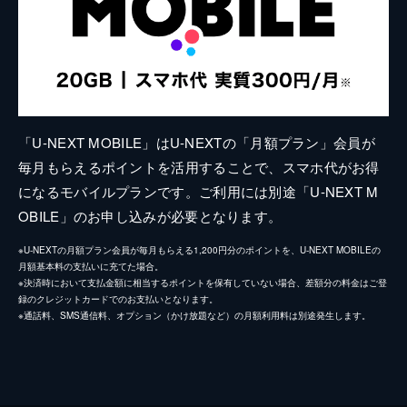
「U-NEXT MOBILE」はU-NEXTの「月額プラン」会員が
毎月もらえるポイントを活用することで、スマホ代がお得
になるモバイルプランです。ご利用には別途「U-NEXT M
OBILE」のお申し込みが必要となります。
※U-NEXTの月額プラン会員が毎月もらえる1,200円分のポイントを、U-NEXT MOBILEの
月額基本料の支払いに充てた場合。
※決済時において支払金額に相当するポイントを保有していない場合、差額分の料金はご登
録のクレジットカードでのお支払いとなります。
※通話料、SMS通信料、オプション（かけ放題など）の月額利用料は別途発生します。