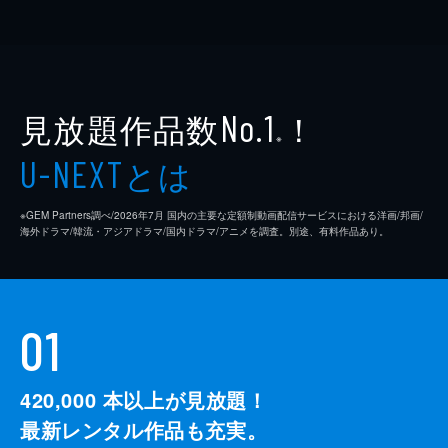
見放題作品数
！
No.1
※
とは
U-NEXT
※GEM Partners調べ/2026年7⽉ 国内の主要な定額制動画配信サービスにおける洋画/邦画/
海外ドラマ/韓流・アジアドラマ/国内ドラマ/アニメを調査。別途、有料作品あり。
01
420,000
本以上が見放題！
最新レンタル作品も充実。