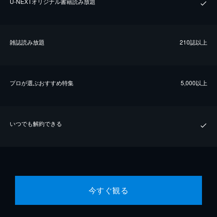
U-NEXTオリジナル書籍読み放題
雑誌読み放題
210誌以上
プロが選ぶおすすめ特集
5,000以上
いつでも解約できる
今すぐ観る