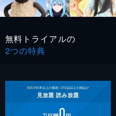
無料トライアルの
2つの特典
420,000
本以上の動画 /
210
誌以上の雑誌が
見放題
読み放題
0
31
日間
円