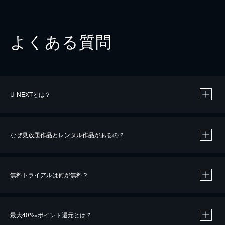
よくある質問
U-NEXTとは？
なぜ見放題作品とレンタル作品があるの？
無料トライアルは何が無料？
※
最大40%
ポイント還元とは？
※