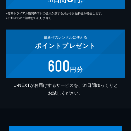
※
※無料トライアル期間終了日の翌日が属する月から月額料金が発生します。
※日割りでのご請求はいたしません。
最新作の
レンタルに使える
ポイント
プレゼント
600
円分
U-NEXTがお届けするサービスを、31日間ゆっくりと
お試しください。