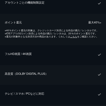
アカウントごとの機能制限設定
ポイント還元
最⼤40%
※
※
40％ポイント還元の対象は、クレジットカード決済による作品の購入 / レンタルです。
※
iOSアプリのUコイン決済による作品の購入 / レンタルは、20％のポイント還元です。
※
還元の対象外となる決済方法や商品があります。くわしくは
こちら
をご確認ください。
フルHD画質 / 4K画質
⾼⾳質（DOLBY DIGITAL PLUS）
テレビ / スマホ / PCなどに対応