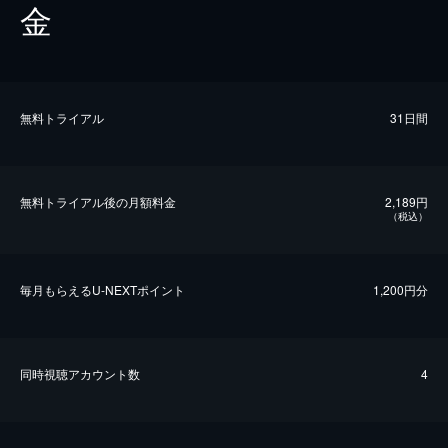
金
無料トライアル
31日間
無料トライアル後の⽉額料金
2,189円
（税込）
毎⽉もらえるU-NEXTポイント
1,200円分
同時視聴アカウント数
4