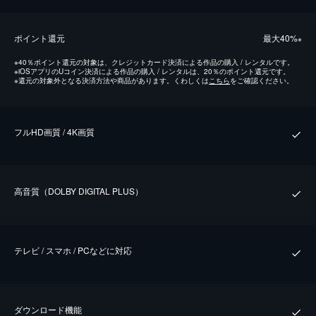
ポイント還元
最⼤40%
※
※
40％ポイント還元の対象は、クレジットカード決済による作品の購入 / レンタルです。
※
iOSアプリのUコイン決済による作品の購入 / レンタルは、20％のポイント還元です。
※
還元の対象外となる決済方法や商品があります。くわしくは
こちら
をご確認ください。
フルHD画質 / 4K画質
⾼⾳質（DOLBY DIGITAL PLUS）
テレビ / スマホ / PCなどに対応
ダウンロード機能