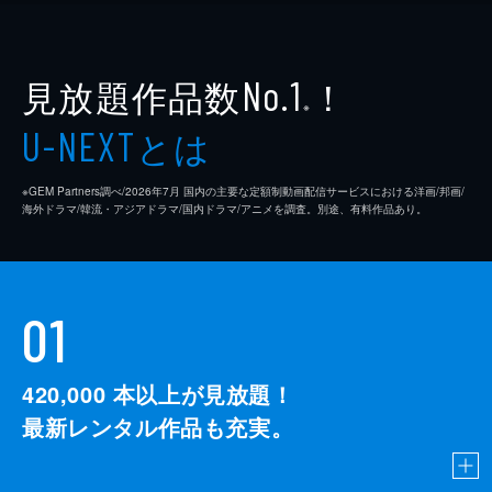
見放題作品数
！
No.1
※
とは
U-NEXT
※GEM Partners調べ/2026年7⽉ 国内の主要な定額制動画配信サービスにおける洋画/邦画/
海外ドラマ/韓流・アジアドラマ/国内ドラマ/アニメを調査。別途、有料作品あり。
01
420,000
本以上が見放題！
最新レンタル作品も充実。