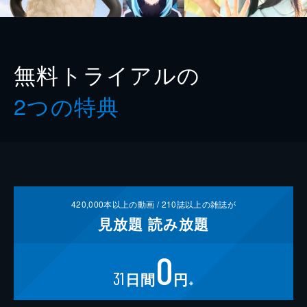
無料トライアルの
2つの特典
420,000
本以上の動画 /
210
誌以上の雑誌が
見放題
読み放題
0
31
日間
円
※