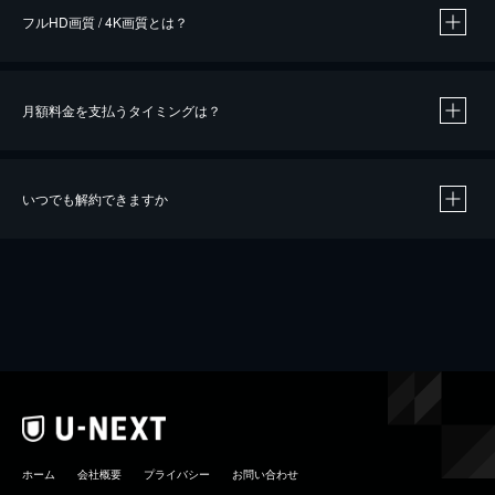
フルHD画質 / 4K画質とは？
月額料金を支払うタイミングは？
※
40％ポイント還元の対象は、クレジットカード決済による作品の購入 / レンタルです。
※
iOSアプリのUコイン決済による作品の購入 / レンタルは、20％のポイント還元です。
※
還元の対象外となる決済方法や商品があります。くわしくは
こちら
をご確認ください。
いつでも解約できますか
こちら
ホーム
会社概要
プライバシー
お問い合わせ