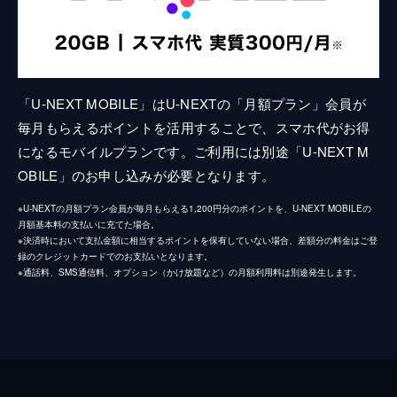
「U-NEXT MOBILE」はU-NEXTの「月額プラン」会員が
毎月もらえるポイントを活用することで、スマホ代がお得
になるモバイルプランです。ご利用には別途「U-NEXT M
OBILE」のお申し込みが必要となります。
※U-NEXTの月額プラン会員が毎月もらえる1,200円分のポイントを、U-NEXT MOBILEの
月額基本料の支払いに充てた場合。
※決済時において支払金額に相当するポイントを保有していない場合、差額分の料金はご登
録のクレジットカードでのお支払いとなります。
※通話料、SMS通信料、オプション（かけ放題など）の月額利用料は別途発生します。