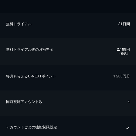
無料トライアル
31日間
無料トライアル後の⽉額料金
2,189円
（税込）
毎⽉もらえるU-NEXTポイント
1,200円分
同時視聴アカウント数
4
アカウントごとの機能制限設定