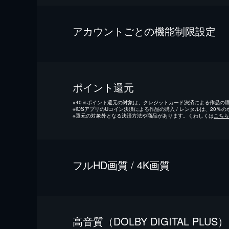
アカウントごとの機能制限設定
ポイント還元
※
40％ポイント還元の対象は、クレジットカード決済による作品の購入
※
iOSアプリのUコイン決済による作品の購入 / レンタルは、20％
※
還元の対象外となる決済方法や商品があります。くわしくは
こちら
フルHD画質 / 4K画質
⾼⾳質（DOLBY DIGITAL PLUS）