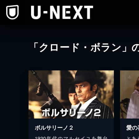
本文へスキップ
「クロード・ボラン」
ボルサリーノ２
愛の
1920年代のマルセイユを舞台
とあ