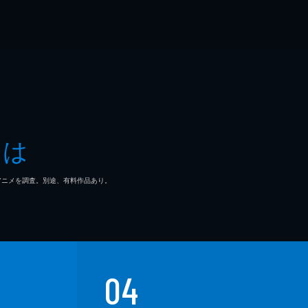
とは
マ/アニメを調査。別途、有料作品あり。
04