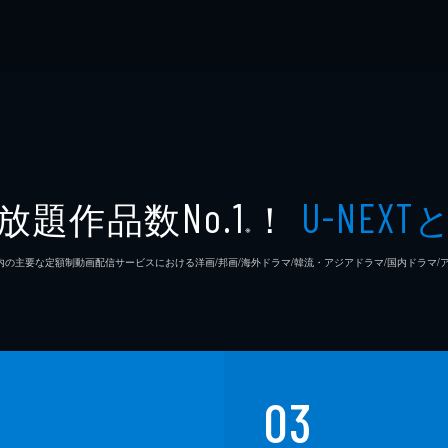
放題作品数
！
No.1
U-NEXT
※
26年7⽉ 国内の主要な定額制動画配信サービスにおける洋画/邦画/海外ドラマ/韓流・アジアドラマ/国内ドラ
03