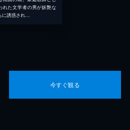
われた文学者の男が妖艶な
ちに誘惑され…
今すぐ観る