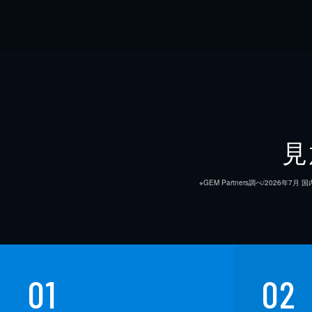
見
※GEM Partners調べ/20
01
02