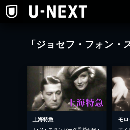
本文へスキップ
「ジョセフ・フォン・
上海特急
モロ
J・V・スタンバーグ監督がM・
アメ