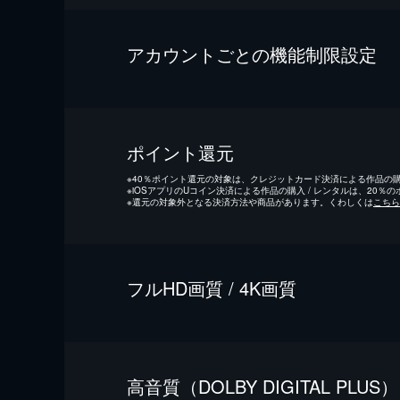
アカウントごとの機能制限設定
ポイント還元
※
40％ポイント還元の対象は、クレジットカード決済による作品の購入
※
iOSアプリのUコイン決済による作品の購入 / レンタルは、20％
※
還元の対象外となる決済方法や商品があります。くわしくは
こちら
フルHD画質 / 4K画質
⾼⾳質（DOLBY DIGITAL PLUS）