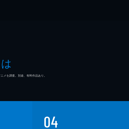
とは
マ/アニメを調査。別途、有料作品あり。
04