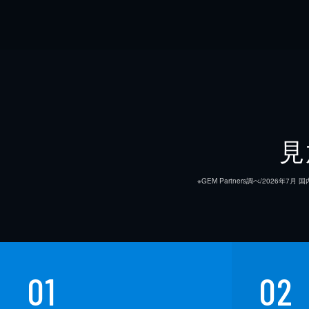
見
※GEM Partners調べ/20
01
02