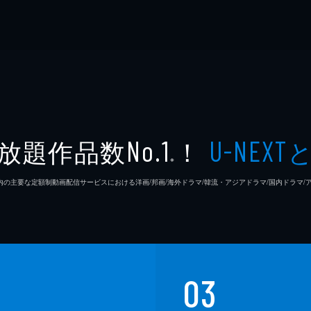
放題作品数
！
No.1
U-NEXT
※
26年7⽉ 国内の主要な定額制動画配信サービスにおける洋画/邦画/海外ドラマ/韓流・アジアドラマ/国内ドラ
03