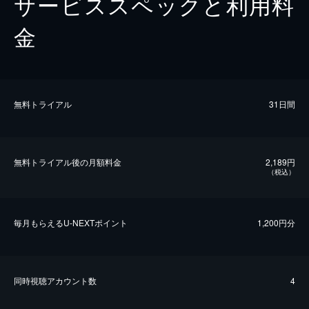
サービススペックと利用料
金
無料トライアル
31日間
無料トライアル後の⽉額料金
2,189円
（税込）
毎⽉もらえるU-NEXTポイント
1,200円分
同時視聴アカウント数
4