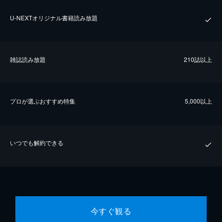
U-NEXTオリジナル書籍読み放題
雑誌読み放題
210誌以上
プロが選ぶおすすめ特集
5,000以上
いつでも解約できる
今すぐ観る