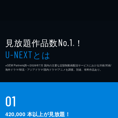
見放題作品数
！
No.1
※
とは
U-NEXT
※GEM Partners調べ/2026年7⽉ 国内の主要な定額制動画配信サービスにおける洋画/邦画/
海外ドラマ/韓流・アジアドラマ/国内ドラマ/アニメを調査。別途、有料作品あり。
01
420,000
本以上が見放題！