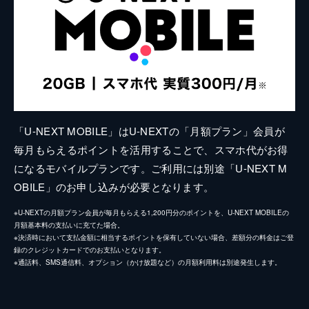
「U-NEXT MOBILE」はU-NEXTの「月額プラン」会員が
毎月もらえるポイントを活用することで、スマホ代がお得
になるモバイルプランです。ご利用には別途「U-NEXT M
OBILE」のお申し込みが必要となります。
※U-NEXTの月額プラン会員が毎月もらえる1,200円分のポイントを、U-NEXT MOBILEの
月額基本料の支払いに充てた場合。
※決済時において支払金額に相当するポイントを保有していない場合、差額分の料金はご登
録のクレジットカードでのお支払いとなります。
※通話料、SMS通信料、オプション（かけ放題など）の月額利用料は別途発生します。