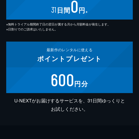
0
31
日間
円
※
※無料トライアル期間終了日の翌日が属する月から月額料金が発生します。
※日割りでのご請求はいたしません。
最新作の
レンタルに使える
ポイント
プレゼント
600
円分
U-NEXTがお届けするサービスを、31日間ゆっくりと
お試しください。