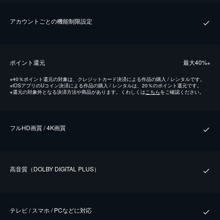
アカウントごとの機能制限設定
ポイント還元
最⼤40%
※
※
40％ポイント還元の対象は、クレジットカード決済による作品の購入 / レンタルです。
※
iOSアプリのUコイン決済による作品の購入 / レンタルは、20％のポイント還元です。
※
還元の対象外となる決済方法や商品があります。くわしくは
こちら
をご確認ください。
フルHD画質 / 4K画質
⾼⾳質（DOLBY DIGITAL PLUS）
テレビ / スマホ / PCなどに対応