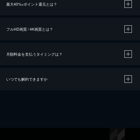
最大40%
ポイント還元とは？
※
※
作品によって必要なポイントが異なります。
フルHD画質 / 4K画質とは？
月額料金を支払うタイミングは？
※
40％ポイント還元の対象は、クレジットカード決済による作品の購入 / レンタルです。
※
iOSアプリのUコイン決済による作品の購入 / レンタルは、20％のポイント還元です。
※
還元の対象外となる決済方法や商品があります。くわしくは
こちら
をご確認ください。
いつでも解約できますか
こちら