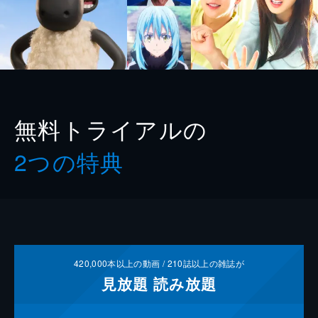
無料トライアルの
2つの特典
420,000
本以上の動画 /
210
誌以上の雑誌が
見放題
読み放題