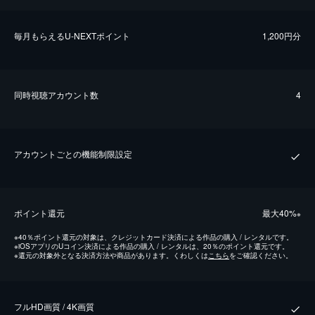
毎⽉もらえるU-NEXTポイント
1,200円分
同時視聴アカウント数
4
アカウントごとの機能制限設定
ポイント還元
最⼤40%
※
※
40％ポイント還元の対象は、クレジットカード決済による作品の購入 / レンタルです。
※
iOSアプリのUコイン決済による作品の購入 / レンタルは、20％のポイント還元です。
※
還元の対象外となる決済方法や商品があります。くわしくは
こちら
をご確認ください。
フルHD画質 / 4K画質