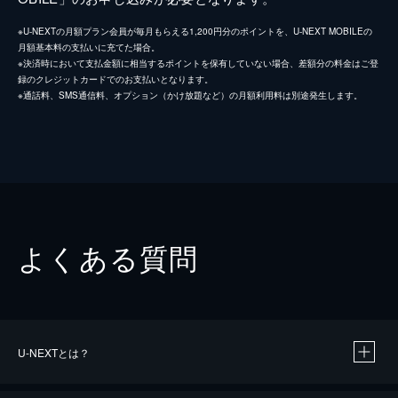
※U-NEXTの月額プラン会員が毎月もらえる1,200円分のポイントを、U-NEXT MOBILEの
月額基本料の支払いに充てた場合。
※決済時において支払金額に相当するポイントを保有していない場合、差額分の料金はご登
録のクレジットカードでのお支払いとなります。
※通話料、SMS通信料、オプション（かけ放題など）の月額利用料は別途発生します。
よくある質問
U-NEXTとは？