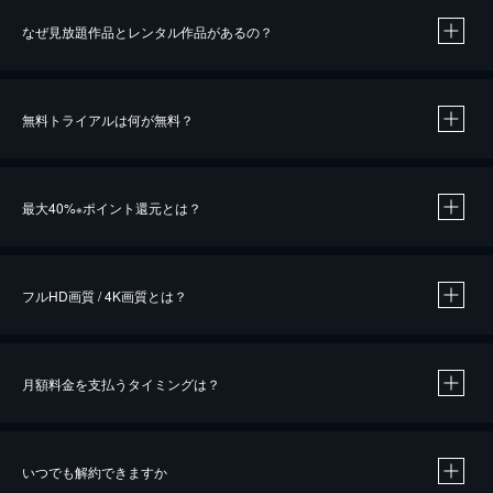
なぜ見放題作品とレンタル作品があるの？
無料トライアルは何が無料？
※
最大40%
ポイント還元とは？
※
※
作品によって必要なポイントが異なります。
フルHD画質 / 4K画質とは？
月額料金を支払うタイミングは？
※
40％ポイント還元の対象は、クレジットカード決済による作品の購入 / レンタルです。
※
iOSアプリのUコイン決済による作品の購入 / レンタルは、20％のポイント還元です。
※
還元の対象外となる決済方法や商品があります。くわしくは
こちら
をご確認ください。
いつでも解約できますか