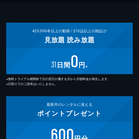
420,000
本以上の動画 /
210
誌以上の雑誌が
見放題
読み放題
0
31
日間
円
※
※無料トライアル期間終了日の翌日が属する月から月額料金が発生します。
※日割りでのご請求はいたしません。
最新作の
レンタルに使える
ポイント
プレゼント
600
円分