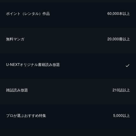
ポイント（レンタル）作品
60,000本以上
無料マンガ
20,000冊以上
U-NEXTオリジナル書籍読み放題
雑誌読み放題
210誌以上
プロが選ぶおすすめ特集
5,000以上