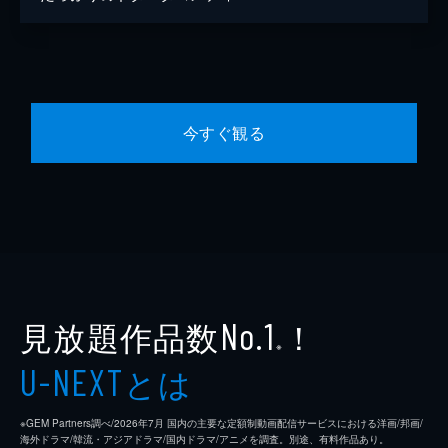
今すぐ観る
見放題作品数
！
No.1
※
とは
U-NEXT
※GEM Partners調べ/2026年7⽉ 国内の主要な定額制動画配信サービスにおける洋画/邦画/
海外ドラマ/韓流・アジアドラマ/国内ドラマ/アニメを調査。別途、有料作品あり。