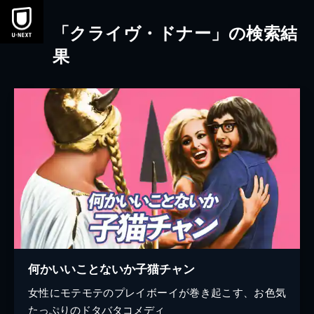
本文へスキップ
「クライヴ・ドナー」の検索結
果
何かいいことないか子猫チャン
女性にモテモテのプレイボーイが巻き起こす、お色気
たっぷりのドタバタコメディ