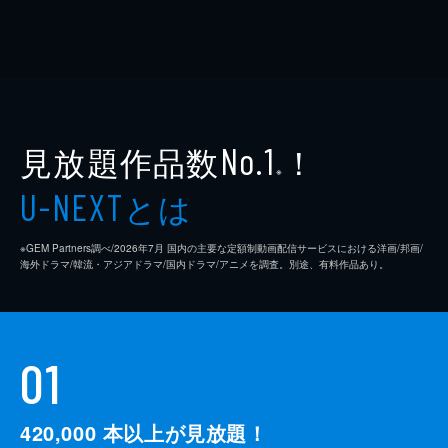
見放題作品数
！
No.1
※
とは
U-NEXT
※GEM Partners調べ/2026年7⽉ 国内の主要な定額制動画配信サービスにおける洋画/邦画/
海外ドラマ/韓流・アジアドラマ/国内ドラマ/アニメを調査。別途、有料作品あり。
01
420,000
本以上が見放題！