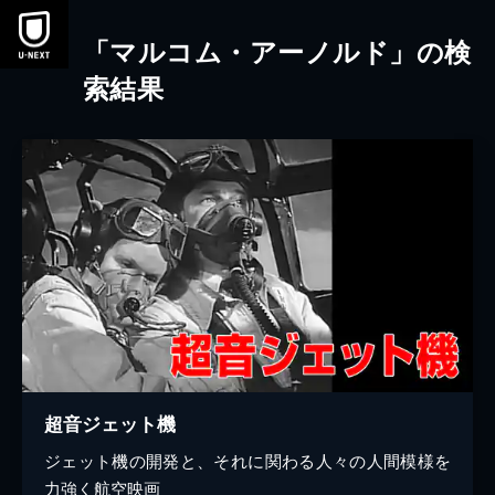
本文へスキップ
「マルコム・アーノルド」の検
索結果
超音ジェット機
ジェット機の開発と、それに関わる人々の人間模様を
力強く航空映画