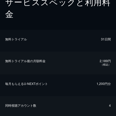
サービススペックと利用料
金
無料トライアル
31日間
無料トライアル後の⽉額料金
2,189円
（税込）
毎⽉もらえるU-NEXTポイント
1,200円分
同時視聴アカウント数
4