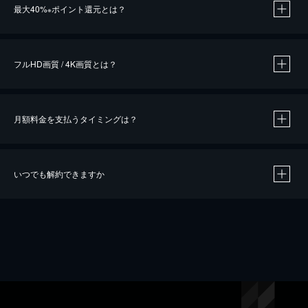
最大40%
ポイント還元とは？
※
※
作品によって必要なポイントが異なります。
フルHD画質 / 4K画質とは？
月額料金を支払うタイミングは？
※
40％ポイント還元の対象は、クレジットカード決済による作品の購入 / レンタルです。
※
iOSアプリのUコイン決済による作品の購入 / レンタルは、20％のポイント還元です。
※
還元の対象外となる決済方法や商品があります。くわしくは
こちら
をご確認ください。
いつでも解約できますか
こちら