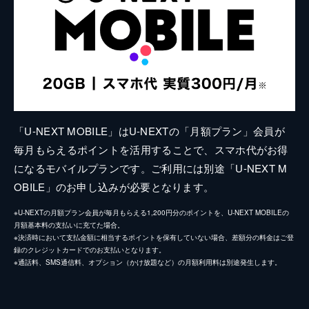
「U-NEXT MOBILE」はU-NEXTの「月額プラン」会員が
毎月もらえるポイントを活用することで、スマホ代がお得
になるモバイルプランです。ご利用には別途「U-NEXT M
OBILE」のお申し込みが必要となります。
※U-NEXTの月額プラン会員が毎月もらえる1,200円分のポイントを、U-NEXT MOBILEの
月額基本料の支払いに充てた場合。
※決済時において支払金額に相当するポイントを保有していない場合、差額分の料金はご登
録のクレジットカードでのお支払いとなります。
※通話料、SMS通信料、オプション（かけ放題など）の月額利用料は別途発生します。