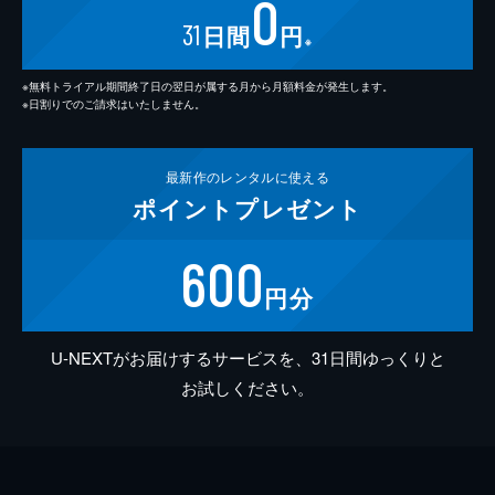
0
31
日間
円
※
※無料トライアル期間終了日の翌日が属する月から月額料金が発生します。
※日割りでのご請求はいたしません。
最新作の
レンタルに使える
ポイント
プレゼント
600
円分
U-NEXTがお届けするサービスを、31日間ゆっくりと
お試しください。