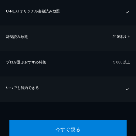
U-NEXTオリジナル書籍読み放題
雑誌読み放題
210誌以上
プロが選ぶおすすめ特集
5,000以上
いつでも解約できる
今すぐ観る