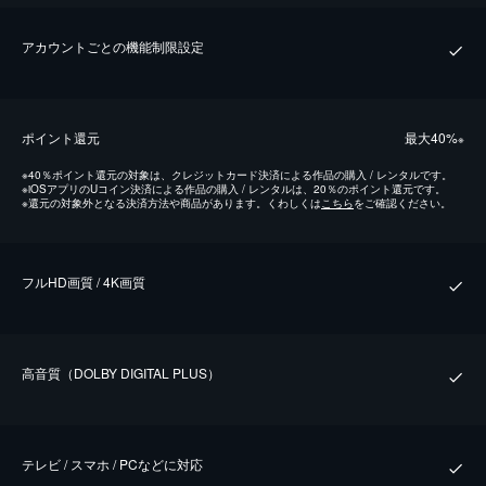
アカウントごとの機能制限設定
ポイント還元
最⼤40%
※
※
40％ポイント還元の対象は、クレジットカード決済による作品の購入 / レンタルです。
※
iOSアプリのUコイン決済による作品の購入 / レンタルは、20％のポイント還元です。
※
還元の対象外となる決済方法や商品があります。くわしくは
こちら
をご確認ください。
フルHD画質 / 4K画質
⾼⾳質（DOLBY DIGITAL PLUS）
テレビ / スマホ / PCなどに対応