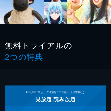
無料トライアルの
2つの特典
420,000
本以上の動画 /
210
誌以上の雑誌が
見放題
読み放題