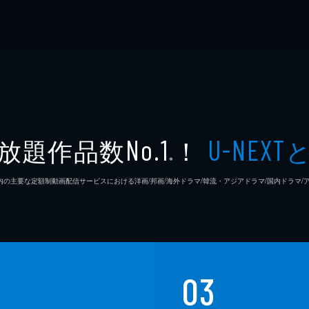
放題作品数
！
No.1
U-NEXT
※
26年7⽉ 国内の主要な定額制動画配信サービスにおける洋画/邦画/海外ドラマ/韓流・アジアドラマ/国内ドラ
03