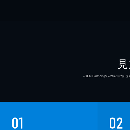
見
※GEM Partners調べ/20
01
02