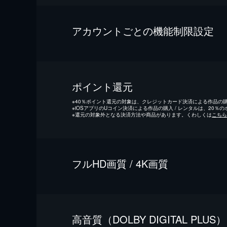
アカウントごとの機能制限設定
ポイント還元
※
40％ポイント還元の対象は、クレジットカード決済による作品の購入
※
iOSアプリのUコイン決済による作品の購入 / レンタルは、20％
※
還元の対象外となる決済方法や商品があります。くわしくは
こちら
フルHD画質 / 4K画質
⾼⾳質（DOLBY DIGITAL PLUS）