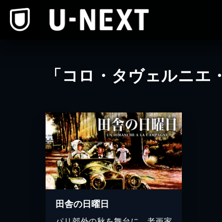
本文へスキップ
「コロ・タヴェルニエ
田舎の日曜日
パリ郊外の秋を舞台に、老画家