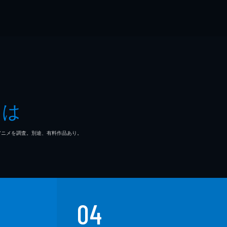
とは
マ/アニメを調査。別途、有料作品あり。
04