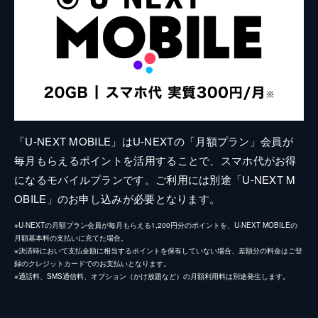
「U-NEXT MOBILE」はU-NEXTの「月額プラン」会員が
毎月もらえるポイントを活用することで、スマホ代がお得
になるモバイルプランです。ご利用には別途「U-NEXT M
OBILE」のお申し込みが必要となります。
※U-NEXTの月額プラン会員が毎月もらえる1,200円分のポイントを、U-NEXT MOBILEの
月額基本料の支払いに充てた場合。
※決済時において支払金額に相当するポイントを保有していない場合、差額分の料金はご登
録のクレジットカードでのお支払いとなります。
※通話料、SMS通信料、オプション（かけ放題など）の月額利用料は別途発生します。