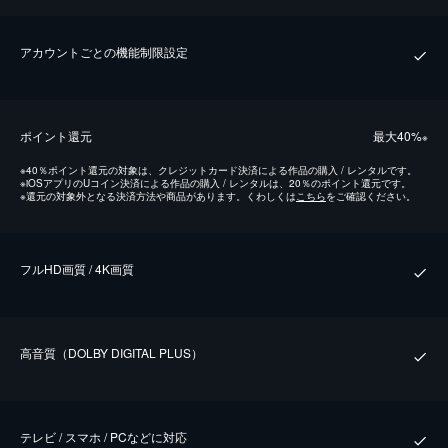
アカウントごとの機能制限設定
ポイント還元
最⼤40%
※
※
40％ポイント還元の対象は、クレジットカード決済による作品の購入 / レンタルです。
※
iOSアプリのUコイン決済による作品の購入 / レンタルは、20％のポイント還元です。
※
還元の対象外となる決済方法や商品があります。くわしくは
こちら
をご確認ください。
フルHD画質 / 4K画質
⾼⾳質（DOLBY DIGITAL PLUS）
テレビ / スマホ / PCなどに対応