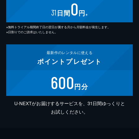
0
31
日間
円
※
※無料トライアル期間終了日の翌日が属する月から月額料金が発生します。
※日割りでのご請求はいたしません。
最新作の
レンタルに使える
ポイント
プレゼント
600
円分
U-NEXTがお届けするサービスを、31日間ゆっくりと
お試しください。