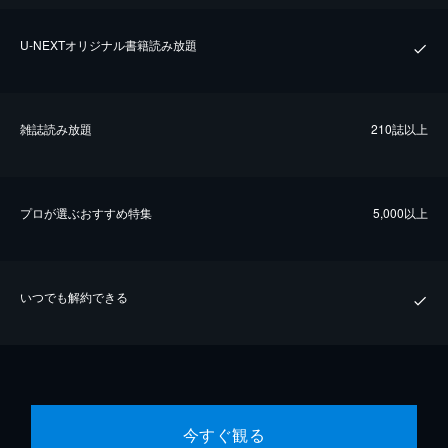
U-NEXTオリジナル書籍読み放題
雑誌読み放題
210誌以上
プロが選ぶおすすめ特集
5,000以上
いつでも解約できる
今すぐ観る