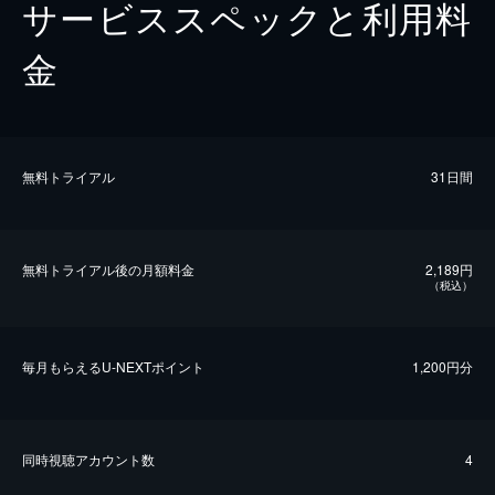
サービススペックと利用料
金
無料トライアル
31日間
無料トライアル後の⽉額料金
2,189円
（税込）
毎⽉もらえるU-NEXTポイント
1,200円分
同時視聴アカウント数
4