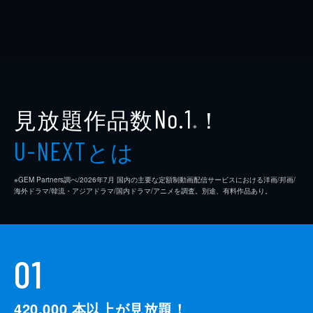
見放題作品数
！
No.1
※
とは
U-NEXT
※GEM Partners調べ/2026年7⽉ 国内の主要な定額制動画配信サービスにおける洋画/邦画/
海外ドラマ/韓流・アジアドラマ/国内ドラマ/アニメを調査。別途、有料作品あり。
01
420,000
本以上が見放題！