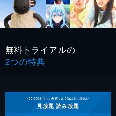
無料トライアルの
2つの特典
420,000
本以上の動画 /
210
誌以上の雑誌が
見放題
読み放題