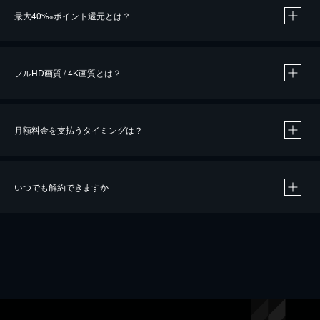
最大40%
ポイント還元とは？
※
※
作品によって必要なポイントが異なります。
フルHD画質 / 4K画質とは？
月額料金を支払うタイミングは？
※
40％ポイント還元の対象は、クレジットカード決済による作品の購入 / レンタルです。
※
iOSアプリのUコイン決済による作品の購入 / レンタルは、20％のポイント還元です。
※
還元の対象外となる決済方法や商品があります。くわしくは
こちら
をご確認ください。
いつでも解約できますか
こちら