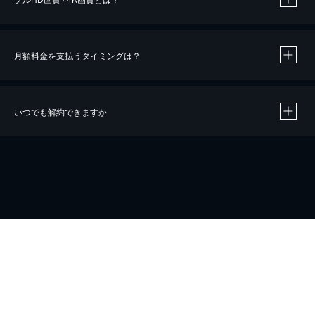
月額料金を支払うタイミングは？
※
40％ポイント還元の対象は、クレジットカード決済による作品の購入 / レンタルです。
※
iOSアプリのUコイン決済による作品の購入 / レンタルは、20％のポイント還元です。
※
還元の対象外となる決済方法や商品があります。くわしくは
こちら
をご確認ください。
いつでも解約できますか
こちら
ホーム
会社概要
プライバシー
お問い合わせ