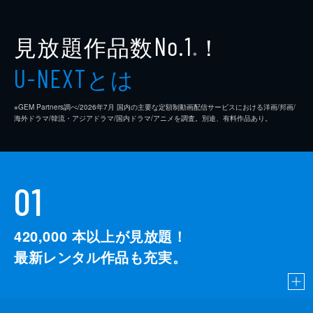
見放題作品数
！
No.1
※
とは
U-NEXT
※GEM Partners調べ/2026年7⽉ 国内の主要な定額制動画配信サービスにおける洋画/邦画/
海外ドラマ/韓流・アジアドラマ/国内ドラマ/アニメを調査。別途、有料作品あり。
01
420,000
本以上が見放題！
最新レンタル作品も充実。