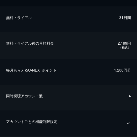
無料トライアル
31日間
無料トライアル後の⽉額料金
2,189円
（税込）
毎⽉もらえるU-NEXTポイント
1,200円分
同時視聴アカウント数
4
アカウントごとの機能制限設定