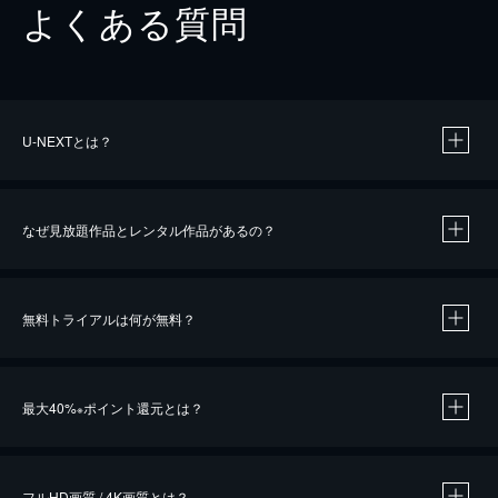
よくある質問
U-NEXTとは？
なぜ見放題作品とレンタル作品があるの？
無料トライアルは何が無料？
※
最大40%
ポイント還元とは？
※
※
作品によって必要なポイントが異なります。
フルHD画質 / 4K画質とは？