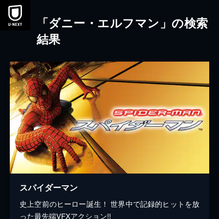
本文へスキップ
「ダニー・エルフマン」の検索
結果
スパイダーマン
史上空前のヒーロー誕生！ 世界中で記録的ヒットを放
った最先端VFXアクション!!