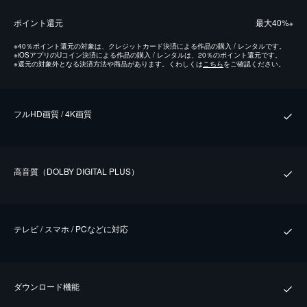
ポイント還元
最⼤40%
※
※
40％ポイント還元の対象は、クレジットカード決済による作品の購入 / レンタルです。
※
iOSアプリのUコイン決済による作品の購入 / レンタルは、20％のポイント還元です。
※
還元の対象外となる決済方法や商品があります。くわしくは
こちら
をご確認ください。
フルHD画質 / 4K画質
⾼⾳質（DOLBY DIGITAL PLUS）
テレビ / スマホ / PCなどに対応
ダウンロード機能