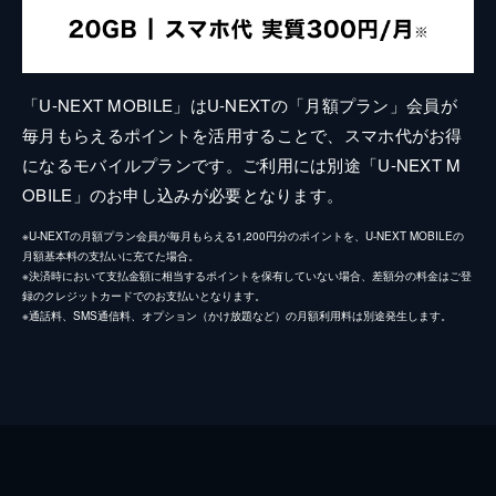
「U-NEXT MOBILE」はU-NEXTの「月額プラン」会員が
毎月もらえるポイントを活用することで、スマホ代がお得
になるモバイルプランです。ご利用には別途「U-NEXT M
OBILE」のお申し込みが必要となります。
※U-NEXTの月額プラン会員が毎月もらえる1,200円分のポイントを、U-NEXT MOBILEの
月額基本料の支払いに充てた場合。
※決済時において支払金額に相当するポイントを保有していない場合、差額分の料金はご登
録のクレジットカードでのお支払いとなります。
※通話料、SMS通信料、オプション（かけ放題など）の月額利用料は別途発生します。