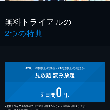
無料トライアルの
2つの特典
420,000
本以上の動画 /
210
誌以上の雑誌が
見放題
読み放題
0
31
日間
円
※
※無料トライアル期間終了日の翌日が属する月から月額料金が発生します。
※日割りでのご請求はいたしません。