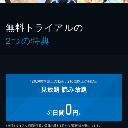
無料トライアルの
2つの特典
420,000
本以上の動画 /
210
誌以上の雑誌が
見放題
読み放題
0
31
日間
円
※
※無料トライアル期間終了日の翌日が属する月から月額料金が発生します。