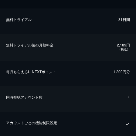
無料トライアル
31日間
無料トライアル後の⽉額料金
2,189円
（税込）
毎⽉もらえるU-NEXTポイント
1,200円分
同時視聴アカウント数
4
アカウントごとの機能制限設定