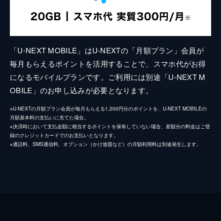
「U-NEXT MOBILE」はU-NEXTの「月額プラン」会員が
毎月もらえるポイントを活用することで、スマホ代がお得
になるモバイルプランです。ご利用には別途「U-NEXT M
OBILE」のお申し込みが必要となります。
※U-NEXTの月額プラン会員が毎月もらえる1,200円分のポイントを、U-NEXT MOBILEの
月額基本料の支払いに充てた場合。
※決済時において支払金額に相当するポイントを保有していない場合、差額分の料金はご登
録のクレジットカードでのお支払いとなります。
※通話料、SMS通信料、オプション（かけ放題など）の月額利用料は別途発生します。