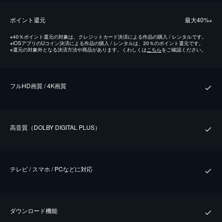
ポイント還元
最⼤40%
※
※
40％ポイント還元の対象は、クレジットカード決済による作品の購入 / レンタルです。
※
iOSアプリのUコイン決済による作品の購入 / レンタルは、20％のポイント還元です。
※
還元の対象外となる決済方法や商品があります。くわしくは
こちら
をご確認ください。
フルHD画質 / 4K画質
⾼⾳質（DOLBY DIGITAL PLUS）
テレビ / スマホ / PCなどに対応
ダウンロード機能