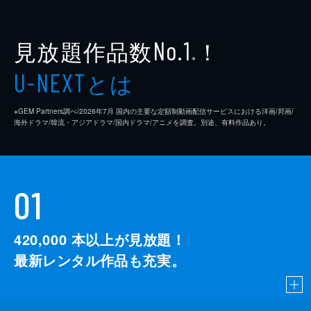
見放題作品数
！
No.1
※
とは
U-NEXT
※GEM Partners調べ/2026年7⽉ 国内の主要な定額制動画配信サービスにおける洋画/邦画/
海外ドラマ/韓流・アジアドラマ/国内ドラマ/アニメを調査。別途、有料作品あり。
01
420,000
本以上が見放題！
最新レンタル作品も充実。