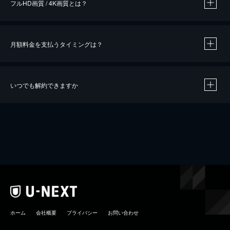
フルHD画質 / 4K画質とは？
月額料金を支払うタイミングは？
※
40％ポイント還元の対象は、クレジットカード決済による作品の購入 / レンタルです。
※
iOSアプリのUコイン決済による作品の購入 / レンタルは、20％のポイント還元です。
※
還元の対象外となる決済方法や商品があります。くわしくは
こちら
をご確認ください。
いつでも解約できますか
こちら
ホーム
会社概要
プライバシー
お問い合わせ