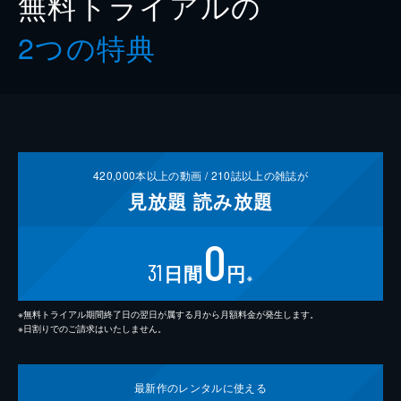
無料トライアルの
2つの特典
420,000
本以上の動画 /
210
誌以上の雑誌が
見放題
読み放題
0
31
日間
円
※
※無料トライアル期間終了日の翌日が属する月から月額料金が発生します。
※日割りでのご請求はいたしません。
最新作の
レンタルに使える