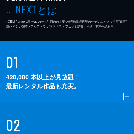
とは
U-NEXT
※GEM Partners調べ/2026年7⽉ 国内の主要な定額制動画配信サービスにおける洋画/邦画/
海外ドラマ/韓流・アジアドラマ/国内ドラマ/アニメを調査。別途、有料作品あり。
01
420,000
本以上が見放題！
最新レンタル作品も充実。
02