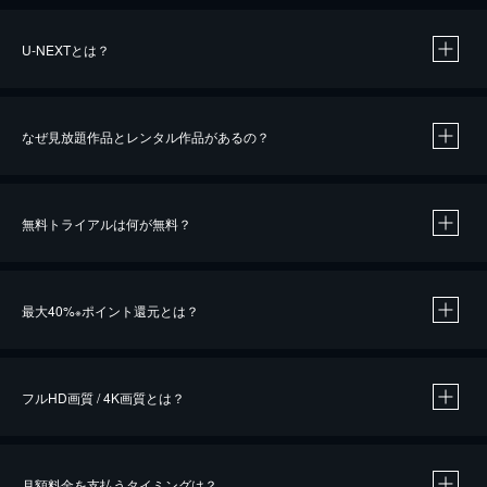
U-NEXTとは？
なぜ見放題作品とレンタル作品があるの？
無料トライアルは何が無料？
※
最大40%
ポイント還元とは？
※
※
作品によって必要なポイントが異なります。
フルHD画質 / 4K画質とは？
月額料金を支払うタイミングは？