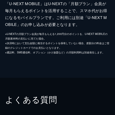
「U-NEXT MOBILE」はU-NEXTの「月額プラン」会員が
毎月もらえるポイントを活用することで、スマホ代がお得
になるモバイルプランです。ご利用には別途「U-NEXT M
OBILE」のお申し込みが必要となります。
※U-NEXTの月額プラン会員が毎月もらえる1,200円分のポイントを、U-NEXT MOBILEの
月額基本料の支払いに充てた場合。
※決済時において支払金額に相当するポイントを保有していない場合、差額分の料金はご登
録のクレジットカードでのお支払いとなります。
※通話料、SMS通信料、オプション（かけ放題など）の月額利用料は別途発生します。
よくある質問