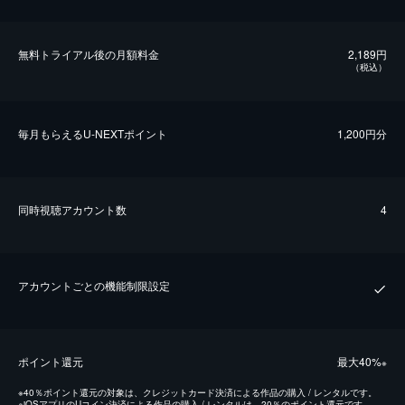
無料トライアル後の⽉額料金
2,189円
（税込）
毎⽉もらえるU-NEXTポイント
1,200円分
同時視聴アカウント数
4
アカウントごとの機能制限設定
ポイント還元
最⼤40%
※
※
40％ポイント還元の対象は、クレジットカード決済による作品の購入 / レンタルです。
※
iOSアプリのUコイン決済による作品の購入 / レンタルは、20％のポイント還元です。