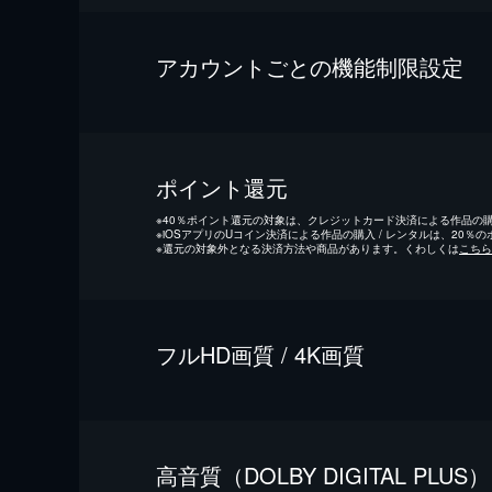
アカウントごとの機能制限設定
ポイント還元
※
40％ポイント還元の対象は、クレジットカード決済による作品の購入
※
iOSアプリのUコイン決済による作品の購入 / レンタルは、20％
※
還元の対象外となる決済方法や商品があります。くわしくは
こちら
フルHD画質 / 4K画質
⾼⾳質（DOLBY DIGITAL PLUS）