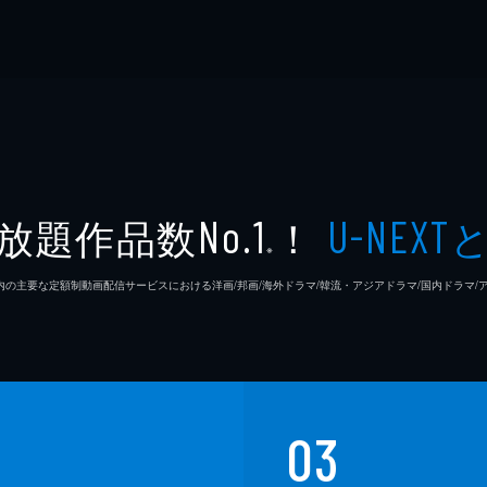
放題作品数
！
No.1
U-NEXT
※
26年7⽉ 国内の主要な定額制動画配信サービスにおける洋画/邦画/海外ドラマ/韓流・アジアドラマ/国内ドラ
03