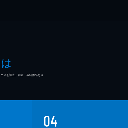
とは
マ/アニメを調査。別途、有料作品あり。
04