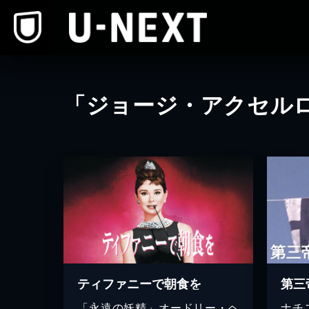
本文へスキップ
「ジョージ・アクセル
ティファニーで朝食を
第三
「永遠の妖精」オードリー・ヘ
ナチ