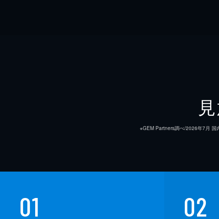
見
※GEM Partners調べ/20
01
02