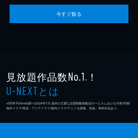
今すぐ観る
見放題作品数
！
No.1
※
とは
U-NEXT
※GEM Partners調べ/2026年7⽉ 国内の主要な定額制動画配信サービスにおける洋画/邦画/
海外ドラマ/韓流・アジアドラマ/国内ドラマ/アニメを調査。別途、有料作品あり。