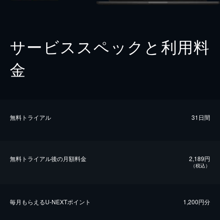
サービススペックと利用料
金
無料トライアル
31日間
無料トライアル後の⽉額料金
2,189円
（税込）
毎⽉もらえるU-NEXTポイント
1,200円分