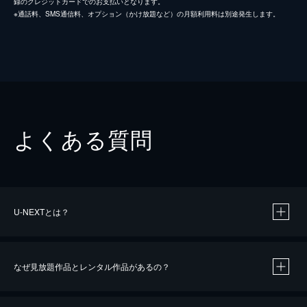
録のクレジットカードでのお支払いとなります。
※通話料、SMS通信料、オプション（かけ放題など）の月額利用料は別途発生します。
よくある質問
U-NEXTとは？
なぜ見放題作品とレンタル作品があるの？