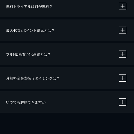
無料トライアルは何が無料？
※
最大40%
ポイント還元とは？
※
※
作品によって必要なポイントが異なります。
フルHD画質 / 4K画質とは？
月額料金を支払うタイミングは？
※
40％ポイント還元の対象は、クレジットカード決済による作品の購入 / レンタルです。
※
iOSアプリのUコイン決済による作品の購入 / レンタルは、20％のポイント還元です。
※
還元の対象外となる決済方法や商品があります。くわしくは
こちら
をご確認ください。
いつでも解約できますか