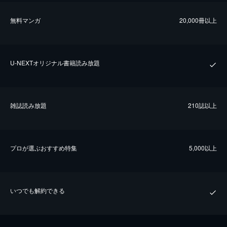
無料マンガ
20,000冊以上
U-NEXTオリジナル書籍読み放題
雑誌読み放題
210誌以上
プロが選ぶおすすめ特集
5,000以上
いつでも解約できる