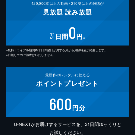
420,000
本以上の動画 /
210
誌以上の雑誌が
見放題
読み放題
0
31
日間
円
※
※無料トライアル期間終了日の翌日が属する月から月額料金が発生します。
※日割りでのご請求はいたしません。
最新作の
レンタルに使える
ポイント
プレゼント
600
円分
U-NEXTがお届けするサービスを、31日間ゆっくりと
お試しください。