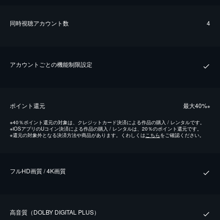
同時視聴アカウント数
4
アカウントごとの機能制限設定
ポイント還元
最⼤40%
※
※
40％ポイント還元の対象は、クレジットカード決済による作品の購入 / レンタルです。
※
iOSアプリのUコイン決済による作品の購入 / レンタルは、20％のポイント還元です。
※
還元の対象外となる決済方法や商品があります。くわしくは
こちら
をご確認ください。
フルHD画質 / 4K画質
⾼⾳質（DOLBY DIGITAL PLUS）