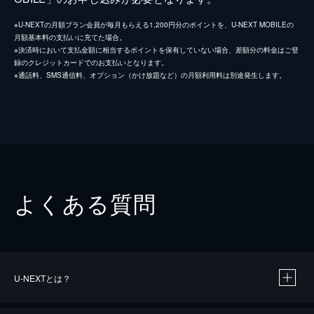
※U-NEXTの月額プラン会員が毎月もらえる1,200円分のポイントを、U-NEXT MOBILEの
月額基本料の支払いに充てた場合。
※決済時において支払金額に相当するポイントを保有していない場合、差額分の料金はご登
録のクレジットカードでのお支払いとなります。
※通話料、SMS通信料、オプション（かけ放題など）の月額利用料は別途発生します。
よくある質問
U-NEXTとは？