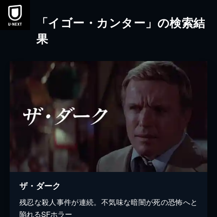
本文へスキップ
「イゴー・カンター」の検索結
果
ザ・ダーク
残忍な殺人事件が連続。不気味な暗闇が死の恐怖へと
陥れるSFホラー