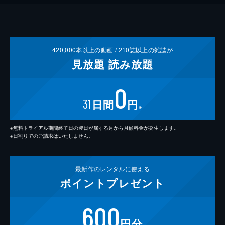
420,000
本以上の動画 /
210
誌以上の雑誌が
見放題
読み放題
0
31
日間
円
※
※無料トライアル期間終了日の翌日が属する月から月額料金が発生します。
※日割りでのご請求はいたしません。
最新作の
レンタルに使える
ポイント
プレゼント
600
円分