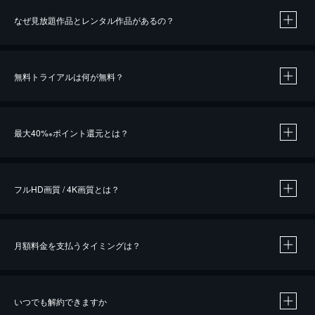
なぜ見放題作品とレンタル作品があるの？
無料トライアルは何が無料？
※
最大40%
ポイント還元とは？
※
※
作品によって必要なポイントが異なります。
フルHD画質 / 4K画質とは？
月額料金を支払うタイミングは？
※
40％ポイント還元の対象は、クレジットカード決済による作品の購入 / レンタルです。
※
iOSアプリのUコイン決済による作品の購入 / レンタルは、20％のポイント還元です。
※
還元の対象外となる決済方法や商品があります。くわしくは
こちら
をご確認ください。
いつでも解約できますか