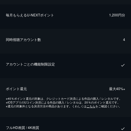
毎⽉もらえるU-NEXTポイント
1,200円分
同時視聴アカウント数
4
アカウントごとの機能制限設定
ポイント還元
最⼤40%
※
※
40％ポイント還元の対象は、クレジットカード決済による作品の購入 / レンタルです。
※
iOSアプリのUコイン決済による作品の購入 / レンタルは、20％のポイント還元です。
※
還元の対象外となる決済方法や商品があります。くわしくは
こちら
をご確認ください。
フルHD画質 / 4K画質