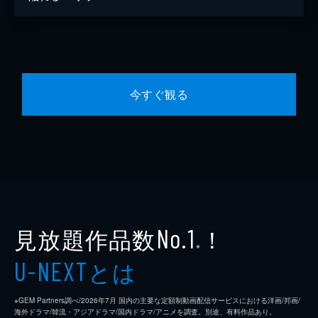
今すぐ観る
見放題作品数
！
No.1
※
とは
U-NEXT
※GEM Partners調べ/2026年7⽉ 国内の主要な定額制動画配信サービスにおける洋画/邦画/
海外ドラマ/韓流・アジアドラマ/国内ドラマ/アニメを調査。別途、有料作品あり。