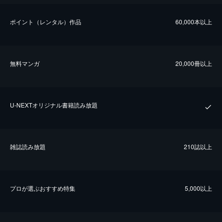
ポイント（レンタル）作品
60,000本以上
無料マンガ
20,000冊以上
U-NEXTオリジナル書籍読み放題
雑誌読み放題
210誌以上
プロが選ぶおすすめ特集
5,000以上