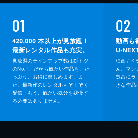
01
02
420,000
本以上が見放題！
動画も
最新レンタル作品も充実。
U-NE
見放題のラインアップ数は断トツ
映画 / 
のNo.1。だから観たい作品を、た
ん、マンガ 
っぷり、お得に楽しめます。ま
豊富にラ
た、最新作のレンタルもぞくぞく
きな作品
配信。もう、観たい気分を我慢す
る必要はありません。