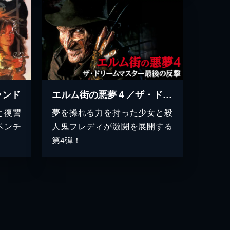
ランド
エルム街の悪夢４／ザ・ドリームマスター最後の反撃
と復讐
夢を操れる力を持った少女と殺
ベンチ
人鬼フレディが激闘を展開する
第4弾！