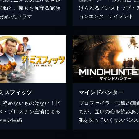
騒動と、彼女を見守る家族
げられるノンストップ・
を描いたドラマ
ョンエンターテイメント
ミスフィッツ
マインドハンター
に盗めないものはない！ピ
プロファイラー志望の訓
ス・ブロスナン主演による
ちが、互いの心を読みあ
ション巨編
犯を探っていくサスペンス