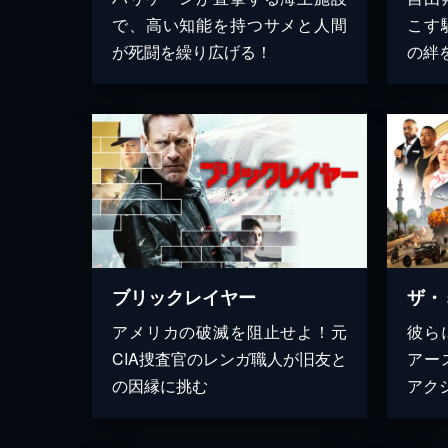
で、高い知能を持つサメと人間
こす
が死闘を繰り広げる！
の絆
ブリックレイヤー
ザ・
アメリカの破滅を阻止せよ！元
彼ら
CIA捜査官のレンガ職人が旧友と
アー
の因縁に挑む
アク