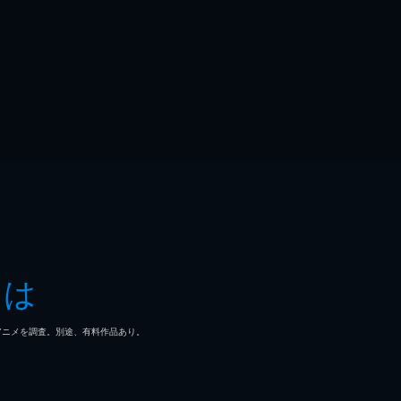
とは
マ/アニメを調査。別途、有料作品あり。