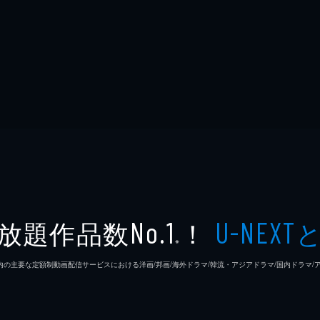
放題作品数
！
No.1
U-NEXT
※
26年7⽉ 国内の主要な定額制動画配信サービスにおける洋画/邦画/海外ドラマ/韓流・アジアドラマ/国内ドラ