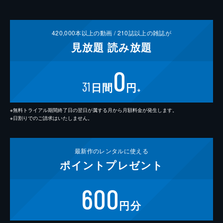
420,000
本以上の動画 /
210
誌以上の雑誌が
見放題
読み放題
0
31
日間
円
※
※無料トライアル期間終了日の翌日が属する月から月額料金が発生します。
※日割りでのご請求はいたしません。
最新作の
レンタルに使える
ポイント
プレゼント
600
円分