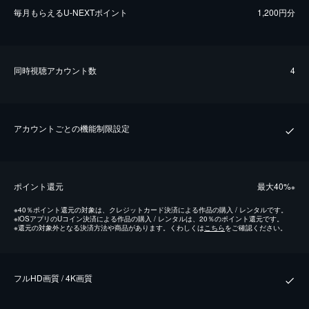
毎⽉もらえるU-NEXTポイント
1,200円分
同時視聴アカウント数
4
アカウントごとの機能制限設定
ポイント還元
最⼤40%
※
※
40％ポイント還元の対象は、クレジットカード決済による作品の購入 / レンタルです。
※
iOSアプリのUコイン決済による作品の購入 / レンタルは、20％のポイント還元です。
※
還元の対象外となる決済方法や商品があります。くわしくは
こちら
をご確認ください。
フルHD画質 / 4K画質