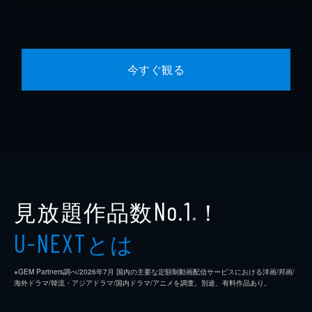
今すぐ観る
見放題作品数
！
No.1
※
とは
U-NEXT
※GEM Partners調べ/2026年7⽉ 国内の主要な定額制動画配信サービスにおける洋画/邦画/
海外ドラマ/韓流・アジアドラマ/国内ドラマ/アニメを調査。別途、有料作品あり。