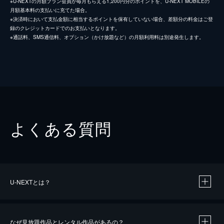
※U-NEXTの月額プラン会員が毎月もらえる1,200円分のポイントを、U-NEXT MOBILEの
月額基本料の支払いに充てた場合。
※決済時において支払金額に相当するポイントを保有していない場合、差額分の料金はご登
録のクレジットカードでのお支払いとなります。
※通話料、SMS通信料、オプション（かけ放題など）の月額利用料は別途発生します。
よくある質問
U-NEXTとは？
なぜ見放題作品とレンタル作品があるの？