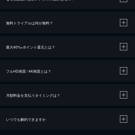
無料トライアルは何が無料？
※
最大40%
ポイント還元とは？
※
※
作品によって必要なポイントが異なります。
フルHD画質 / 4K画質とは？
月額料金を支払うタイミングは？
※
40％ポイント還元の対象は、クレジットカード決済による作品の購入 / レンタルです。
※
iOSアプリのUコイン決済による作品の購入 / レンタルは、20％のポイント還元です。
※
還元の対象外となる決済方法や商品があります。くわしくは
こちら
をご確認ください。
いつでも解約できますか