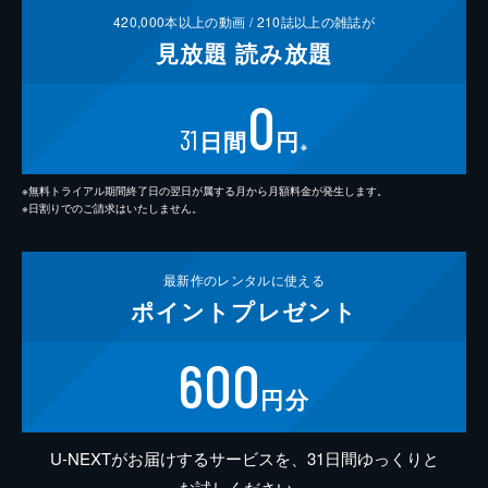
420,000
本以上の動画 /
210
誌以上の雑誌が
見放題
読み放題
0
31
日間
円
※
※無料トライアル期間終了日の翌日が属する月から月額料金が発生します。
※日割りでのご請求はいたしません。
最新作の
レンタルに使える
ポイント
プレゼント
600
円分
U-NEXTがお届けするサービスを、31日間ゆっくりと
お試しください。