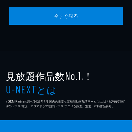
今すぐ観る
見放題作品数
！
No.1
※
とは
U-NEXT
※GEM Partners調べ/2026年7⽉ 国内の主要な定額制動画配信サービスにおける洋画/邦画/
海外ドラマ/韓流・アジアドラマ/国内ドラマ/アニメを調査。別途、有料作品あり。