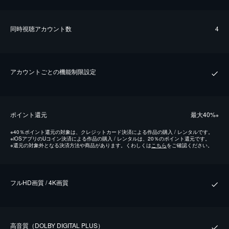
同時視聴アカウント数
4
アカウントごとの機能制限設定
ポイント還元
最⼤40%
※
※
40％ポイント還元の対象は、クレジットカード決済による作品の購入 / レンタルです。
※
iOSアプリのUコイン決済による作品の購入 / レンタルは、20％のポイント還元です。
※
還元の対象外となる決済方法や商品があります。くわしくは
こちら
をご確認ください。
フルHD画質 / 4K画質
⾼⾳質（DOLBY DIGITAL PLUS）