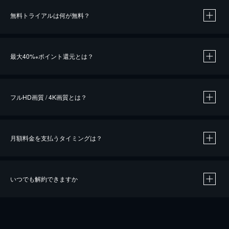
無料トライアルは何が無料？
※
最大40%
ポイント還元とは？
※
※
作品によって必要なポイントが異なります。
フルHD画質 / 4K画質とは？
月額料金を支払うタイミングは？
※
40％ポイント還元の対象は、クレジットカード決済による作品の購入 / レンタルです。
※
iOSアプリのUコイン決済による作品の購入 / レンタルは、20％のポイント還元です。
※
還元の対象外となる決済方法や商品があります。くわしくは
こちら
をご確認ください。
いつでも解約できますか