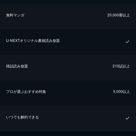
無料マンガ
20,000冊以上
U-NEXTオリジナル書籍読み放題
雑誌読み放題
210誌以上
プロが選ぶおすすめ特集
5,000以上
いつでも解約できる