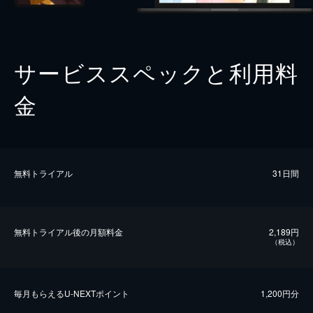
サービススペックと利用料
金
無料トライアル
31日間
無料トライアル後の⽉額料金
2,189円
（税込）
毎⽉もらえるU-NEXTポイント
1,200円分