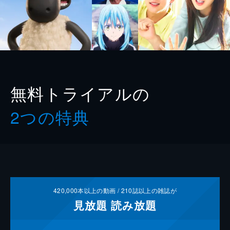
無料トライアルの
2つの特典
420,000
本以上の動画 /
210
誌以上の雑誌が
見放題
読み放題