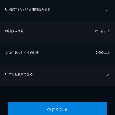
U-NEXTオリジナル書籍読み放題
雑誌読み放題
210誌以上
プロが選ぶおすすめ特集
5,000以上
いつでも解約できる
今すぐ観る