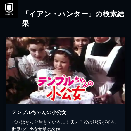
本文へスキップ
「イアン・ハンター」の検索結
果
テンプルちゃんの小公女
パパはきっと生きている…！天才子役の熱演が光る、
世界少年少女文学の名作