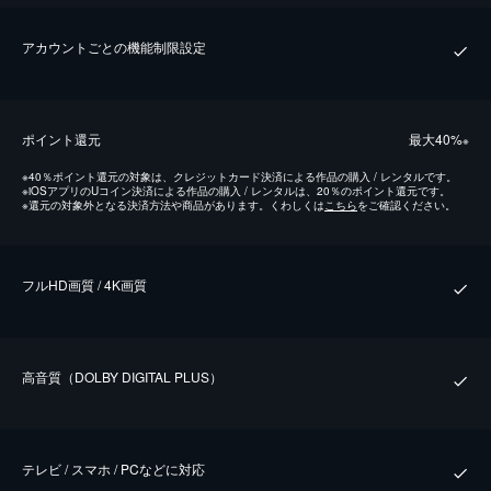
アカウントごとの機能制限設定
ポイント還元
最⼤40%
※
※
40％ポイント還元の対象は、クレジットカード決済による作品の購入 / レンタルです。
※
iOSアプリのUコイン決済による作品の購入 / レンタルは、20％のポイント還元です。
※
還元の対象外となる決済方法や商品があります。くわしくは
こちら
をご確認ください。
フルHD画質 / 4K画質
⾼⾳質（DOLBY DIGITAL PLUS）
テレビ / スマホ / PCなどに対応