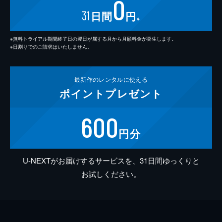
0
31
日間
円
※
※無料トライアル期間終了日の翌日が属する月から月額料金が発生します。
※日割りでのご請求はいたしません。
最新作の
レンタルに使える
ポイント
プレゼント
600
円分
U-NEXTがお届けするサービスを、31日間ゆっくりと
お試しください。