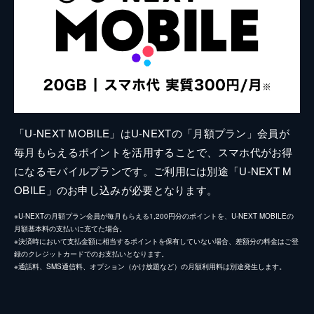
「U-NEXT MOBILE」はU-NEXTの「月額プラン」会員が
毎月もらえるポイントを活用することで、スマホ代がお得
になるモバイルプランです。ご利用には別途「U-NEXT M
OBILE」のお申し込みが必要となります。
※U-NEXTの月額プラン会員が毎月もらえる1,200円分のポイントを、U-NEXT MOBILEの
月額基本料の支払いに充てた場合。
※決済時において支払金額に相当するポイントを保有していない場合、差額分の料金はご登
録のクレジットカードでのお支払いとなります。
※通話料、SMS通信料、オプション（かけ放題など）の月額利用料は別途発生します。