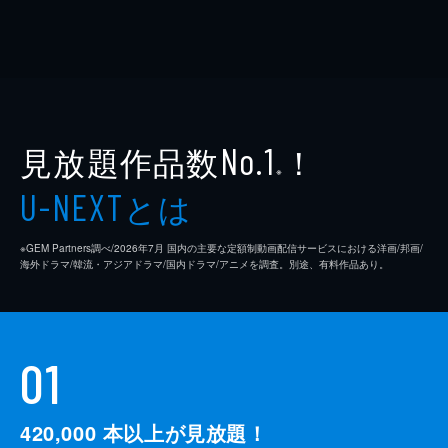
見放題作品数
！
No.1
※
とは
U-NEXT
※GEM Partners調べ/2026年7⽉ 国内の主要な定額制動画配信サービスにおける洋画/邦画/
海外ドラマ/韓流・アジアドラマ/国内ドラマ/アニメを調査。別途、有料作品あり。
01
420,000
本以上が見放題！