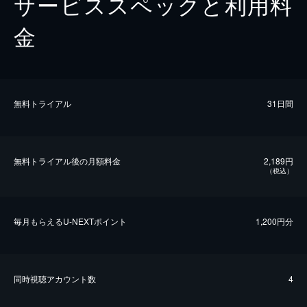
サービススペックと利用料
金
無料トライアル
31日間
無料トライアル後の⽉額料金
2,189円
（税込）
毎⽉もらえるU-NEXTポイント
1,200円分
同時視聴アカウント数
4