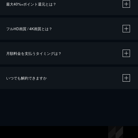
最大40%
ポイント還元とは？
※
※
作品によって必要なポイントが異なります。
フルHD画質 / 4K画質とは？
月額料金を支払うタイミングは？
※
40％ポイント還元の対象は、クレジットカード決済による作品の購入 / レンタルです。
※
iOSアプリのUコイン決済による作品の購入 / レンタルは、20％のポイント還元です。
※
還元の対象外となる決済方法や商品があります。くわしくは
こちら
をご確認ください。
いつでも解約できますか
こちら