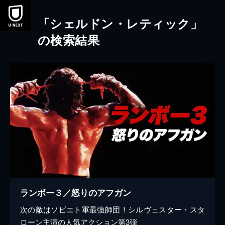
本文へスキップ
「シェルドン・レティック」
の検索結果
ランボー３／怒りのアフガン
次の敵はソビエト軍最強師団！シルヴェスター・スタ
ローン主演の人気アクション第3弾