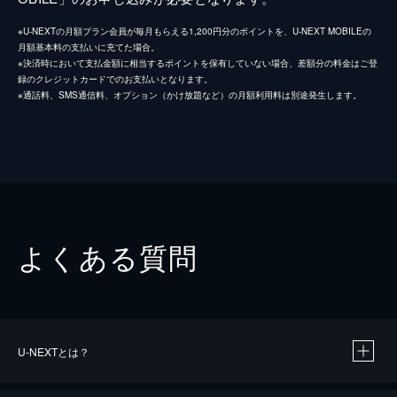
※U-NEXTの月額プラン会員が毎月もらえる1,200円分のポイントを、U-NEXT MOBILEの
月額基本料の支払いに充てた場合。
※決済時において支払金額に相当するポイントを保有していない場合、差額分の料金はご登
録のクレジットカードでのお支払いとなります。
※通話料、SMS通信料、オプション（かけ放題など）の月額利用料は別途発生します。
よくある質問
U-NEXTとは？