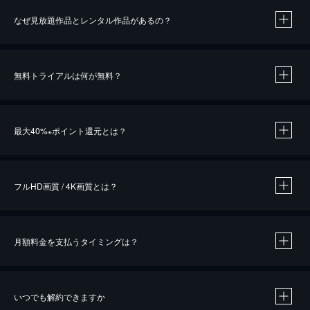
なぜ見放題作品とレンタル作品があるの？
無料トライアルは何が無料？
※
最大40%
ポイント還元とは？
※
※
作品によって必要なポイントが異なります。
フルHD画質 / 4K画質とは？
月額料金を支払うタイミングは？
※
40％ポイント還元の対象は、クレジットカード決済による作品の購入 / レンタルです。
※
iOSアプリのUコイン決済による作品の購入 / レンタルは、20％のポイント還元です。
※
還元の対象外となる決済方法や商品があります。くわしくは
こちら
をご確認ください。
いつでも解約できますか