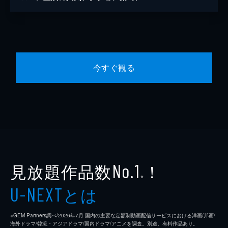
今すぐ観る
見放題作品数
！
No.1
※
とは
U-NEXT
※GEM Partners調べ/2026年7⽉ 国内の主要な定額制動画配信サービスにおける洋画/邦画/
海外ドラマ/韓流・アジアドラマ/国内ドラマ/アニメを調査。別途、有料作品あり。