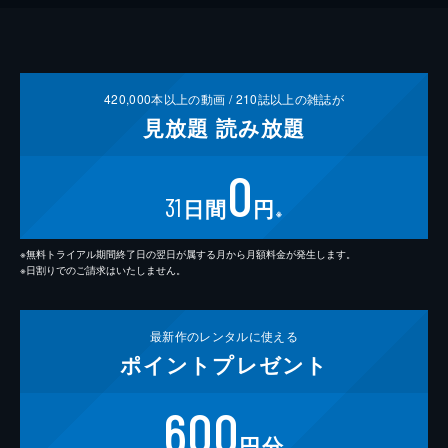
420,000
本以上の動画 /
210
誌以上の雑誌が
見放題
読み放題
0
31
日間
円
※
※無料トライアル期間終了日の翌日が属する月から月額料金が発生します。
※日割りでのご請求はいたしません。
最新作の
レンタルに使える
ポイント
プレゼント
600
円分