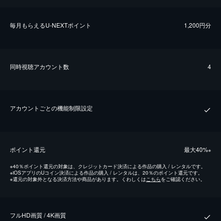
毎⽉もらえるU-NEXTポイント
1,200円分
同時視聴アカウント数
4
アカウントごとの機能制限設定
ポイント還元
最⼤40%
※
※
40％ポイント還元の対象は、クレジットカード決済による作品の購入 / レンタルです。
※
iOSアプリのUコイン決済による作品の購入 / レンタルは、20％のポイント還元です。
※
還元の対象外となる決済方法や商品があります。くわしくは
こちら
をご確認ください。
フルHD画質 / 4K画質