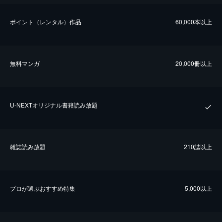
ポイント（レンタル）作品
60,000本以上
無料マンガ
20,000冊以上
U-NEXTオリジナル書籍読み放題
雑誌読み放題
210誌以上
プロが選ぶおすすめ特集
5,000以上